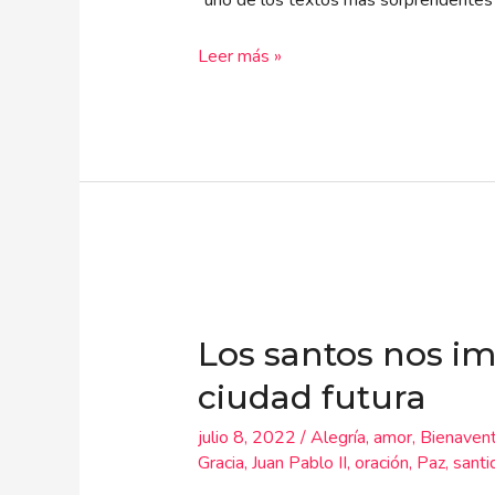
“uno de los textos más sorprendentes
Leer más »
Los
santos
Los santos nos im
nos
impulsan
ciudad futura
a
julio 8, 2022
/
Alegría
,
amor
,
Bienaven
buscar
Gracia
,
Juan Pablo II
,
oración
,
Paz
,
santi
la