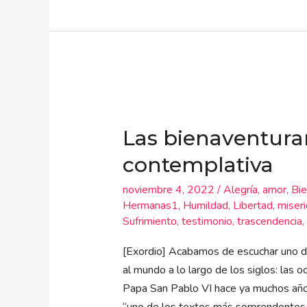
Las
bienaventuranzas
Las bienaventuran
de
la
contemplativa
vida
noviembre 4, 2022
/
Alegría
,
amor
,
Bie
contemplativa
Hermanas1
,
Humildad
,
Libertad
,
miseri
Sufrimiento
,
testimonio
,
trascendencia
,
[Exordio] Acabamos de escuchar uno d
al mundo a lo largo de los siglos: las
Papa San Pablo VI hace ya muchos años