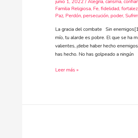
junio 1, 2022
/
Alegría
,
carisma
,
confia
Familia Religiosa
,
Fe
,
fidelidad
,
fortalez
Paz
,
Perdón
,
persecución
,
poder
,
Sufri
La gracia del combate Sin enemigos[1
mío, tu alarde es pobre. El que se ha m
valientes, ¡debe haber hecho enemigos
has hecho. No has golpeado a ningún
Leer más »
“Los