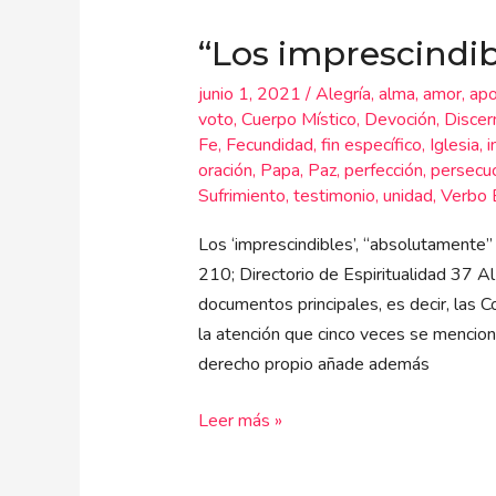
imprescindibles”
“Los imprescindib
junio 1, 2021
/
Alegría
,
alma
,
amor
,
apo
voto
,
Cuerpo Místico
,
Devoción
,
Discer
Fe
,
Fecundidad
,
fin específico
,
Iglesia
,
i
oración
,
Papa
,
Paz
,
perfección
,
persecu
Sufrimiento
,
testimonio
,
unidad
,
Verbo 
Los ‘imprescindibles’, “absolutamente”
210; Directorio de Espiritualidad 37 A
documentos principales, es decir, las Co
la atención que cinco veces se mencion
derecho propio añade además
Leer más »