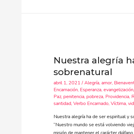
Nuestra
alegría
Nuestra alegría ha
ha
de
sobrenatural
ser
abril 1, 2021
/
Alegría
,
amor
,
Bienaven
espiritual
Encarnación
,
Esperanza
,
evangelización
y
Paz
,
penitencia
,
pobreza
,
Providencia
,
R
sobrenatural
santidad
,
Verbo Encarnado
,
Víctima
,
vid
Nuestra alegría ha de ser espiritual y
“Nuestro mundo se está volviendo viej
misión de mantener el carácter diáfano d