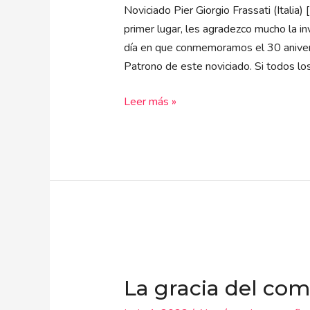
ciudad
Noviciado Pier Giorgio Frassati (Italia)
futura
primer lugar, les agradezco mucho la i
día en que conmemoramos el 30 aniversa
Patrono de este noviciado. Si todos lo
Leer más »
La
gracia
La gracia del co
del
combate