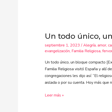
Un
todo
Un todo único, u
único,
un
septiembre 1, 2023
/
Alegría
,
amor
,
ca
bloque
evangelización
,
Familia Religiosa
,
fervo
compacto
Un todo único, un bloque compacto [Ex
Familia Religiosa visitó España y allí d
congregaciones les dijo así: “El religi
aislada o por su cuenta. Hoy más que nu
Leer más »