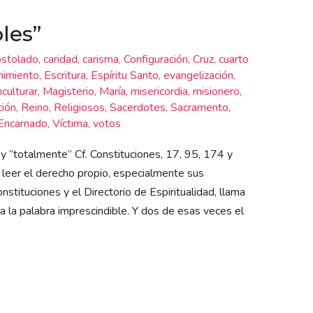
les”
stolado
,
caridad
,
carisma
,
Configuración
,
Cruz
,
cuarto
nimiento
,
Escritura
,
Espíritu Santo
,
evangelización
,
nculturar
,
Magisterio
,
María
,
misericordia
,
misionero
,
ción
,
Reino
,
Religiosos
,
Sacerdotes
,
Sacramento
,
Encarnado
,
Víctima
,
votos
 y “totalmente” Cf. Constituciones, 17, 95, 174 y
l leer el derecho propio, especialmente sus
nstituciones y el Directorio de Espiritualidad, llama
a la palabra imprescindible. Y dos de esas veces el