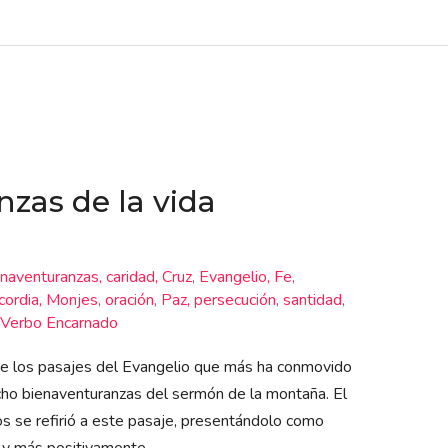
zas de la vida
naventuranzas
,
caridad
,
Cruz
,
Evangelio
,
Fe
,
cordia
,
Monjes
,
oración
,
Paz
,
persecución
,
santidad
,
Verbo Encarnado
e los pasajes del Evangelio que más ha conmovido
 ocho bienaventuranzas del sermón de la montaña. El
 se refirió a este pasaje, presentándolo como