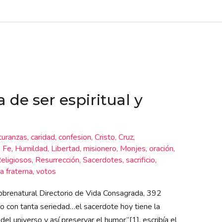
 de ser espiritual y
turanzas
,
caridad
,
confesion
,
Cristo
,
Cruz
,
,
Fe
,
Humildad
,
Libertad
,
misionero
,
Monjes
,
oración
,
eligiosos
,
Resurrección
,
Sacerdotes
,
sacrificio
,
a fraterna
,
votos
 sobrenatural Directorio de Vida Consagrada, 392
o con tanta seriedad…el sacerdote hoy tiene la
el universo y así preservar el humor”[1], escribía el