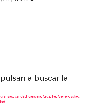
 y más positivamente
pulsan a buscar la
turanzas
,
caridad
,
carisma
,
Cruz
,
Fe
,
Generosidad
,
dad