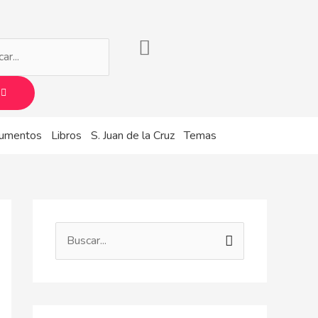
r
umentos
Libros
S. Juan de la Cruz
Temas
B
u
s
c