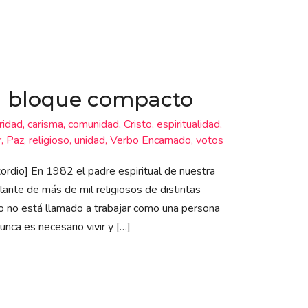
n bloque compacto
ridad
,
carisma
,
comunidad
,
Cristo
,
espiritualidad
,
r
,
Paz
,
religioso
,
unidad
,
Verbo Encarnado
,
votos
ordio] En 1982 el padre espiritual de nuestra
elante de más de mil religiosos de distintas
oso no está llamado a trabajar como una persona
nca es necesario vivir y […]