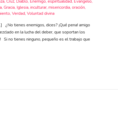
nza
,
Cruz
,
Diablo
,
Enemigo
,
espiritualidad
,
Evangelio
,
a
,
Gracia
,
Iglesia
,
inculturar
,
misericordia
,
oración
,
miento
,
Verdad
,
Voluntad divina
] ¿No tienes enemigos, dices? ¡Qué pena! amigo
ezclado en la lucha del deber, que soportan los
! Si no tienes ninguno, pequeño es el trabajo que