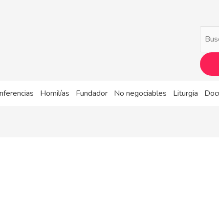
Busca
nferencias
Homilías
Fundador
No negociables
Liturgia
Doc