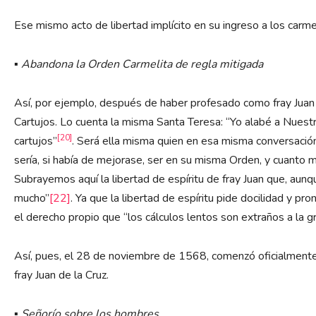
Ese mismo acto de libertad implícito en su ingreso a los carm
▪
Abandona la Orden Carmelita de regla mitigada
Así, por ejemplo, después de haber profesado como fray Juan
Cartujos. Lo cuenta la misma Santa Teresa: “Yo alabé a Nuest
[20]
cartujos”
. Será ella misma quien en esa misma conversació
sería, si había de mejorase, ser en su misma Orden, y cuanto má
Subrayemos aquí la libertad de espíritu de fray Juan que, aun
mucho”
[22]
. Ya que la libertad de espíritu pide docilidad y pr
el derecho propio que “los cálculos lentos son extraños a la gr
Así, pues, el 28 de noviembre de 1568, comenzó oficialmente
fray Juan de la Cruz.
▪
Señorío sobre los hombres