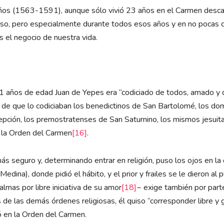
8 años (1563-1591), aunque sólo vivió 23 años en el Carmen des
so, pero especialmente durante todos esos años y en no pocas c
s el negocio de nuestra vida.
21 años de edad Juan de Yepes era “codiciado de todos, amado y 
r de que lo codiciaban los benedictinos de San Bartolomé, los do
ncepción, los premostratenses de San Saturnino, los mismos jesuit
n la Orden del Carmen
[16]
.
ás seguro y, determinando entrar en religión, puso los ojos en la
ina), donde pidió el hábito, y el prior y frailes se le dieron al
lmas por libre iniciativa de su amor
[18]
− exige también por parte
nes de las demás órdenes religiosas, él quiso “corresponder libre
ó en la Orden del Carmen.