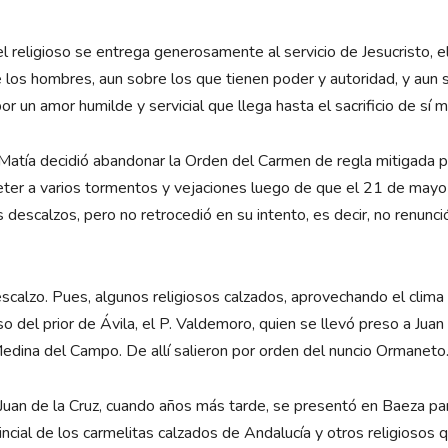
el religioso se entrega generosamente al servicio de Jesucristo, 
re los hombres, aun sobre los que tienen poder y autoridad, y aun 
 un amor humilde y servicial que llega hasta el sacrificio de sí 
 Matía decidió abandonar la Orden del Carmen de regla mitigada 
meter a varios tormentos y vejaciones luego de que el 21 de may
descalzos, pero no retrocedió en su intento, es decir, no renunc
scalzo. Pues, algunos religiosos calzados, aprovechando el clima 
o del prior de Ávila, el P. Valdemoro, quien se llevó preso a Juan
edina del Campo. De allí salieron por orden del nuncio Ormaneto
an de la Cruz, cuando años más tarde, se presentó en Baeza para 
ncial de los carmelitas calzados de Andalucía y otros religiosos 