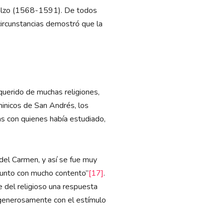
calzo (1568-1591). De todos
ircunstancias demostró que la
querido de muchas religiones,
minicos de San Andrés, los
as con quienes había estudiado,
 del Carmen, y así se fue muy
 punto con mucho contento”
[17]
.
 del religioso una respuesta
 y generosamente con el estímulo