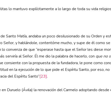
elitas lo mantuvo explícitamente a lo largo de toda su vida relig
 de Santo Matía, andaba un poco desilusionado de su Orden y est
ro Señor, y hablándole, contentóme mucho, y supe de él como se q
n lo convenza de que “esperase hasta que el Señor les diese mona
s serviría al Señor. Él me dio la palabra de hacerlo, con
que no 
que consiente con la propuesta de la fundadora, le pone como con
ontitud en la ejecución de lo que pide el Espíritu Santo, por eso, 
acia del Espíritu Santo”
[23]
.
 en Duruelo (Ávila) la renovación del Carmelo adoptando desde 