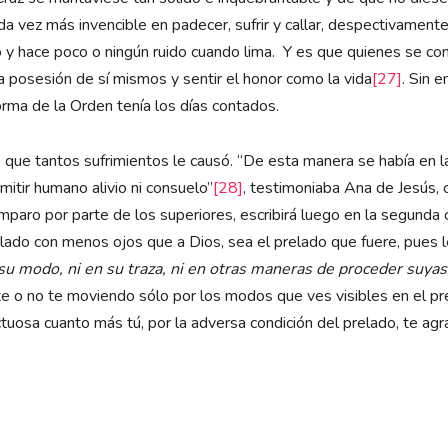
a vez más invencible en padecer, sufrir y callar, despectivamente
o y hace poco o ningún ruido cuando lima. Y es que quienes se 
 posesión de sí mismos y sentir el honor como la vida
[27]
. Sin 
forma de la Orden tenía los días contados.
o que tantos sufrimientos le causó. “De esta manera se había en 
mitir humano alivio ni consuelo”
[28]
, testimoniaba Ana de Jesús, 
mparo por parte de los superiores, escribirá luego en la segunda 
lado con menos ojos que a Dios, sea el prelado que fuere, pues le
 su modo, ni en su traza, ni en otras maneras de proceder suyas
e o no te moviendo sólo por los modos que ves visibles en el prel
ctuosa cuanto más tú, por la adversa condición del prelado, te agr