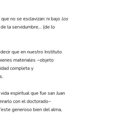
 que no se esclavizan: ni bajo
los
 de la servidumbre… (de lo
decir que en nuestro Instituto
 bienes materiales −objeto
tidad completa y
s.
ida espiritual que fue san Juan
onrarlo con el doctorado−
 “este generoso bien del alma,