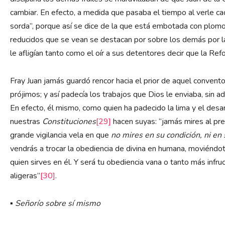
cambiar. En efecto, a medida que pasaba el tiempo al verle cad
sorda”, porque así se dice de la que está embotada con plom
reducidos que se vean se destacan por sobre los demás por la
le afligían tanto como el oír a sus detentores decir que la Re
Fray Juan jamás guardó rencor hacia el prior de aquel convent
prójimos; y así padecía los trabajos que Dios le enviaba, sin ad
En efecto, él mismo, como quien ha padecido la lima y el desa
nuestras
Constituciones
[29]
hacen suyas: “jamás mires al pre
grande vigilancia vela en que
no mires en su condición, ni en
vendrás a trocar la obediencia de divina en humana, moviéndot
quien sirves en él. Y será tu obediencia vana o tanto más infru
aligeras”
[30]
.
▪
Señorío sobre sí mismo