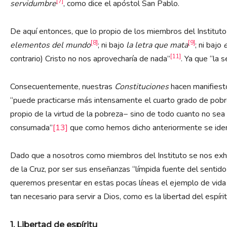
[7]
servidumbre
, como dice el apóstol San Pablo.
De aquí entonces, que lo propio de los miembros del Instituto 
[8]
[9]
elementos del mundo
; ni bajo
la letra que mata
; ni bajo
[11]
contrario) Cristo no nos aprovecharía de nada”
. Ya que “la 
Consecuentemente, nuestras
Constituciones
hacen manifiesto
“puede practicarse más intensamente el cuarto grado de pob
propio de la virtud de la pobreza− sino de todo cuanto no sea 
consumada”
[13]
que como hemos dicho anteriormente se identif
Dado que a nosotros como miembros del Instituto se nos exhor
de la Cruz, por ser sus enseñanzas “límpida fuente del sentido 
queremos presentar en estas pocas líneas el ejemplo de vida y
tan necesario para servir a Dios, como es la libertad del espíri
1. Libertad de espíritu