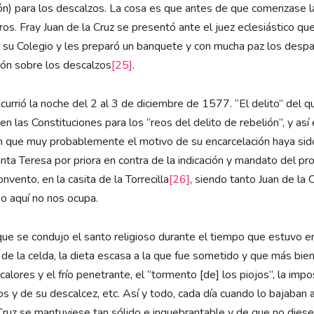
n) para los descalzos. La cosa es que antes de que comenzase la v
eros. Fray Juan de la Cruz se presentó ante el juez eclesiástico qu
vó a su Colegio y les preparó un banquete y con mucha paz los despa
ión sobre los descalzos
[25]
.
rrió la noche del 2 al 3 de diciembre de 1577. “El delito” del qu
 en las Constituciones para los “reos del delito de rebelión”, y a
 que muy probablemente el motivo de su encarcelación haya sido
ta Teresa por priora en contra de la indicación y mandato del prov
nvento, en la casita de la Torrecilla
[26]
, siendo tanto Juan de l
 aquí no nos ocupa.
 que se condujo el santo religioso durante el tiempo que estuvo 
za de la celda, la dieta escasa a la que fue sometido y que más bi
alores y el frío penetrante, el “tormento [de] los piojos”, la impos
 y de su descalcez, etc. Así y todo, cada día cuando lo bajaban al
a Cruz se mantuviese tan sólido e inquebrantable y de que no dies