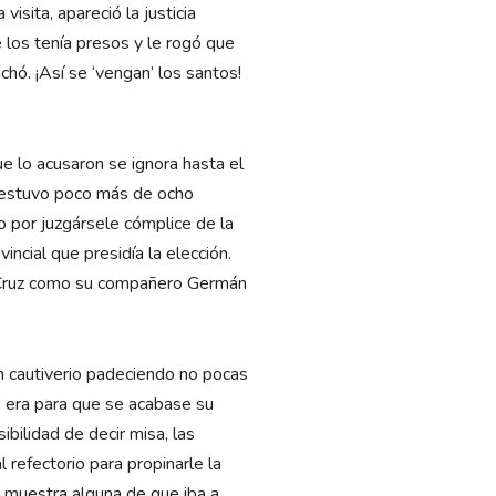
isita, apareció la justicia
e los tenía presos y le rogó que
chó. ¡Así se ‘vengan’ los santos!
e lo acusaron se ignora hasta el
sí estuvo poco más de ocho
 por juzgársele cómplice de la
incial que presidía la elección.
a Cruz como su compañero Germán
en cautiverio padeciendo no pocas
en era para que se acabase su
ibilidad de decir misa, las
 refectorio para propinarle la
e muestra alguna de que iba a