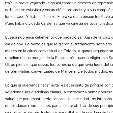
traía un breve vejatorio (algo así como un decreto de reprensió
ordinaria eclesiástica y encarceló al provincial y a sus compañ
los soltase. Y éste así lo hizo. Fuera ya de la prisión los lle
Pues había olvidado Cárdenas que ya carecía de toda jurisdicc
El segundo encarcelamiento que padeció san Juan de la Cruz ocu
día de hoy
.
Lo cierto es que le dieron el tratamiento señalado
meses en la cárcel conventual de Toledo. Algunos argumentan
rebelión de las monjas de la Encarnación cuando eligieron a San
Otros piensan que quizás fue el hecho de que vivía fuera del co
de San Matías conventuales de Mancera. De todos modos, eso
Lo que sí queremos hacer notar es el espíritu de príncipe con
vejaciones: las disciplinas diarias, la estrechez y suma pobre
salud que para mantenerlo con vida, la oscuridad, los intensos c
despiadadas reprensiones para hacerle abdicar de sus principios
disciplina los demás frailes se maravillaban de que Juan de l