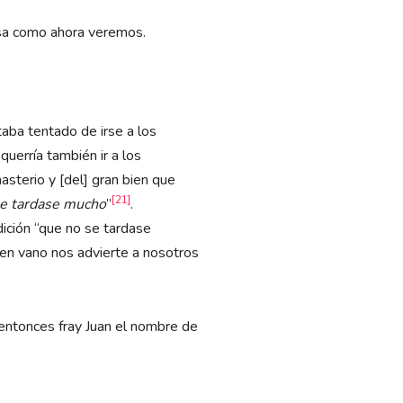
iosa como ahora veremos.
aba tentado de irse a los
uerría también ir a los
sterio y [del] gran bien que
[21]
se tardase mucho
”
.
dición “que no se tardase
no en vano nos advierte a nosotros
entonces fray Juan el nombre de