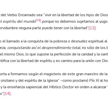
del Verbo Encarnado sea “vivir en la libertad de los hijos de Dios
[10]
el espíritu del mundo
; porque no debemos sujetarnos al yugo
servidumbre ninguna parte puede tener con la libertad”
[12]
.
 el llamado a la conquista de la pobreza o desnudez espiritual al 
reza,
conquistando así el desprendimiento total
, no sólo de los
el mismo Dios, lo que supone la perfección de la caridad y la san
ica con la libertad de espíritu y es camino para la unión con Dio
ta a formarnos según el magisterio de este gran maestro de la v
cristiano y del espíritu de la Iglesia” −como proclamó Pío XI al h
 la enseñanza sapiencial del Místico Doctor en orden a alcanzar
tu”
[14]
.