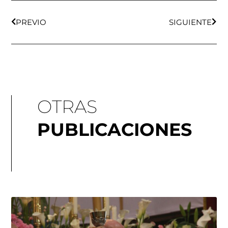
Ant
Sigu
PREVIO
SIGUIENTE
OTRAS
PUBLICACIONES