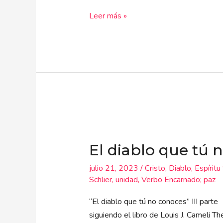
Leer más »
El
diablo
El diablo que tú 
que
tú
julio 21, 2023
/
Cristo
,
Diablo
,
Espíritu
no
Schlier
,
unidad
,
Verbo Encarnado; paz
conoces
(3)
“El diablo que tú no conoces” III parte
siguiendo el libro de Louis J. Cameli