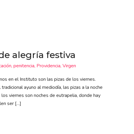
de alegría festiva
cación
,
penitencia
,
Providencia
,
Virgen
s en el Instituto son las pizas de los viernes.
radicional ayuno al mediodía, las pizas a la noche
 los viernes son noches de eutrapelia, donde hay
len ser […]