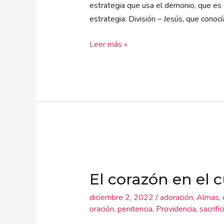
estrategia que usa el demonio, que es
estrategia: División – Jesús, que conoc
Leer más »
El
corazón
El corazón en el c
en
el
diciembre 2, 2022
/
adoración
,
Almas
,
cuerpo
oración
,
penitencia
,
Providencia
,
sacrific
de