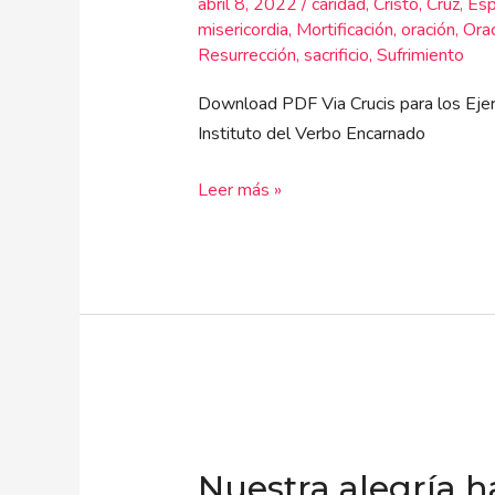
abril 8, 2022
/
caridad
,
Cristo
,
Cruz
,
Esp
Juan
misericordia
,
Mortificación
,
oración
,
Ora
de
Resurrección
,
sacrificio
,
Sufrimiento
la
Download PDF Via Crucis para los Ejerc
Cruz
Instituto del Verbo Encarnado
Leer más »
Nuestra
alegría
Nuestra alegría ha
ha