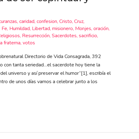
turanzas
,
caridad
,
confesion
,
Cristo
,
Cruz
,
,
Fe
,
Humildad
,
Libertad
,
misionero
,
Monjes
,
oración
,
eligiosos
,
Resurrección
,
Sacerdotes
,
sacrificio
,
a fraterna
,
votos
 sobrenatural Directorio de Vida Consagrada, 392
o con tanta seriedad…el sacerdote hoy tiene la
el universo y así preservar el humor”[1], escribía el
tro de unos días vamos a celebrar junto a los