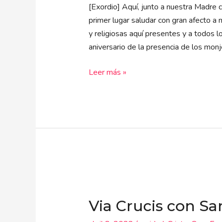
la
[Exordio] Aquí, junto a nuestra Madre c
Iglesia
primer lugar saludar con gran afecto a
y religiosas aquí presentes y a todos l
aniversario de la presencia de los mon
Leer más »
Via
Crucis
Via Crucis con Sa
con
San