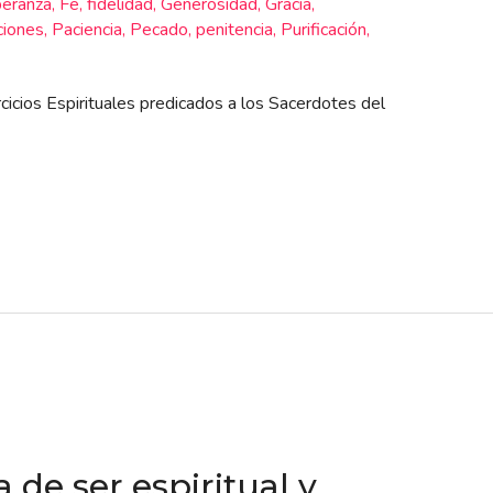
eranza
,
Fe
,
fidelidad
,
Generosidad
,
Gracia
,
ciones
,
Paciencia
,
Pecado
,
penitencia
,
Purificación
,
icios Espirituales predicados a los Sacerdotes del
 de ser espiritual y