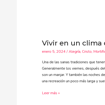
Vivir
en
Vivir en un clima 
un
clima
enero 5, 2024
/
Alegría
,
Cristo
,
Mortifi
de
alegría
Una de las sanas tradiciones que tenemo
festiva
Generalmente los viernes, después del t
son un manjar. Y también las noches de
una recreación un poco más larga y sue
Leer más »