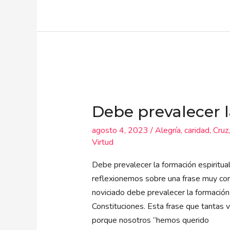
Debe
prevalecer
Debe prevalecer l
la
formación
agosto 4, 2023
/
Alegría
,
caridad
,
Cruz
espiritual
Virtud
Debe prevalecer la formación espiritual
reflexionemos sobre una frase muy cort
noviciado debe prevalecer la formación 
Constituciones. Esta frase que tantas 
porque nosotros “hemos querido