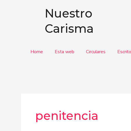
Ir
Nuestro
al
contenido
Carisma
Home
Esta web
Circulares
Escrit
penitencia