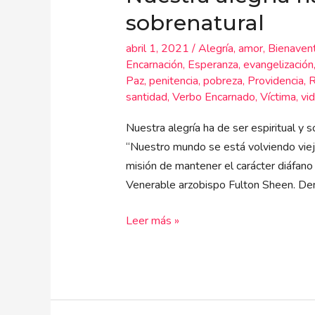
de
sobrenatural
ser
abril 1, 2021
/
Alegría
,
amor
,
Bienaven
espiritual
Encarnación
,
Esperanza
,
evangelización
y
Paz
,
penitencia
,
pobreza
,
Providencia
,
R
sobrenatural
santidad
,
Verbo Encarnado
,
Víctima
,
vid
Nuestra alegría ha de ser espiritual y
“Nuestro mundo se está volviendo viej
misión de mantener el carácter diáfano d
Venerable arzobispo Fulton Sheen. Den
Leer más »