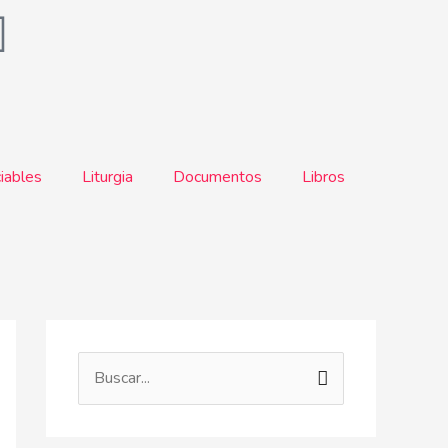
iables
Liturgia
Documentos
Libros
B
u
s