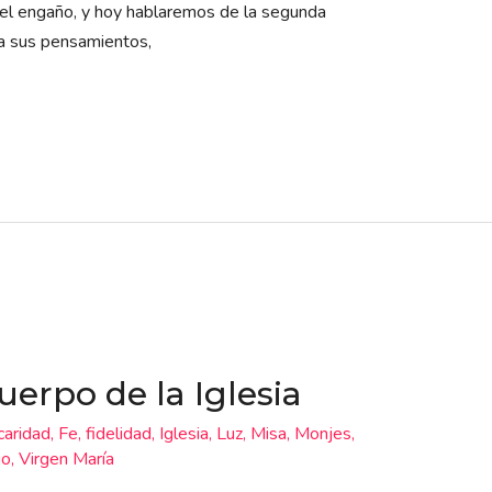
 el engaño, y hoy hablaremos de la segunda
ía sus pensamientos,
uerpo de la Iglesia
caridad
,
Fe
,
fidelidad
,
Iglesia
,
Luz
,
Misa
,
Monjes
,
io
,
Virgen María