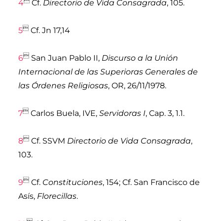

4
Cf.
Directorio de Vida Consagrada
, 105.

5
Cf. Jn 17,14

6
San Juan Pablo II,
Discurso a la Unión
Internacional de las Superioras Generales de
las Órdenes Religiosas
, OR, 26/11/1978.

7
Carlos Buela, IVE
,
Servidoras I
, Cap. 3, 1.1.

8
Cf. SSVM
Directorio de Vida Consagrada
,
103.

9
Cf.
Constituciones
, 154; Cf. San Francisco de
Asís,
Florecillas
.