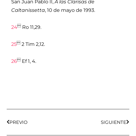
San Juan Pablo II,
A las Clarisas de
Caltanissetta
, 10 de mayo de 1993.

24
Ro 11,29.

25
2 Tim 2,12.

26
Ef 1, 4.
Ant
Sigu
PREVIO
SIGUIENTE