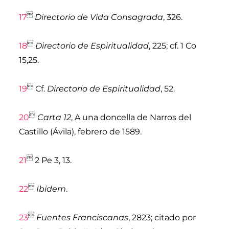

17
Directorio de Vida Consagrada
, 326.

18
Directorio de Espiritualidad
, 225; cf. 1 Co
15,25.

19
Cf.
Directorio de Espiritualidad
, 52.

20
Carta 12
, A una doncella de Narros del
Castillo (Ávila), febrero de 1589.

21
2 Pe 3, 13.

22
Ibidem
.

23
Fuentes Franciscanas
, 2823; citado por