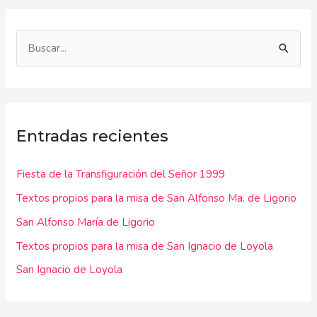
B
u
s
c
Entradas recientes
a
r
Fiesta de la Transfiguración del Señor 1999
p
Textos propios para la misa de San Alfonso Ma. de Ligorio
o
r
San Alfonso María de Ligorio
:
Textos propios para la misa de San Ignacio de Loyola
San Ignacio de Loyola