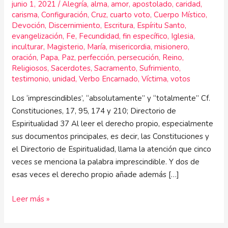
junio 1, 2021
/
Alegría
,
alma
,
amor
,
apostolado
,
caridad
,
carisma
,
Configuración
,
Cruz
,
cuarto voto
,
Cuerpo Místico
,
Devoción
,
Discernimiento
,
Escritura
,
Espíritu Santo
,
evangelización
,
Fe
,
Fecundidad
,
fin específico
,
Iglesia
,
inculturar
,
Magisterio
,
María
,
misericordia
,
misionero
,
oración
,
Papa
,
Paz
,
perfección
,
persecución
,
Reino
,
Religiosos
,
Sacerdotes
,
Sacramento
,
Sufrimiento
,
testimonio
,
unidad
,
Verbo Encarnado
,
Víctima
,
votos
Los ‘imprescindibles’, “absolutamente” y “totalmente” Cf.
Constituciones, 17, 95, 174 y 210; Directorio de
Espiritualidad 37 Al leer el derecho propio, especialmente
sus documentos principales, es decir, las Constituciones y
el Directorio de Espiritualidad, llama la atención que cinco
veces se menciona la palabra imprescindible. Y dos de
esas veces el derecho propio añade además […]
Leer más »