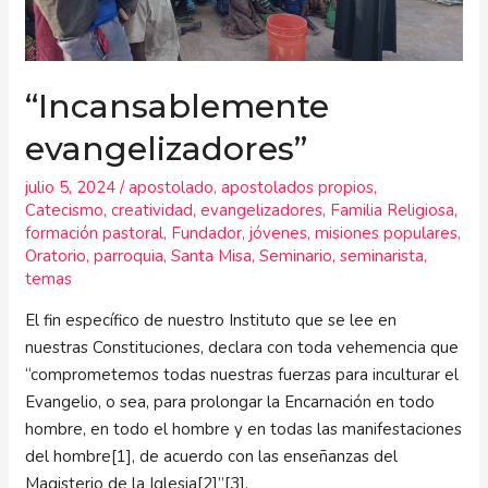
“Incansablemente
evangelizadores”
julio 5, 2024
/
apostolado
,
apostolados propios
,
Catecismo
,
creatividad
,
evangelizadores
,
Familia Religiosa
,
formación pastoral
,
Fundador
,
jóvenes
,
misiones populares
,
Oratorio
,
parroquia
,
Santa Misa
,
Seminario
,
seminarista
,
temas
El fin específico de nuestro Instituto que se lee en
nuestras Constituciones, declara con toda vehemencia que
“comprometemos todas nuestras fuerzas para inculturar el
Evangelio, o sea, para prolongar la Encarnación en todo
hombre, en todo el hombre y en todas las manifestaciones
del hombre[1], de acuerdo con las enseñanzas del
Magisterio de la Iglesia[2]”[3].