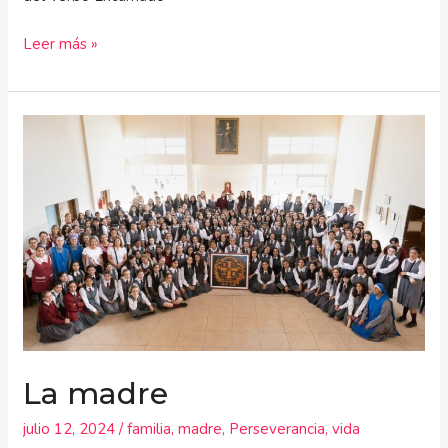
Leer más »
La
madre
La madre
julio 12, 2024
/
familia
,
madre
,
Perseverancia
,
vida