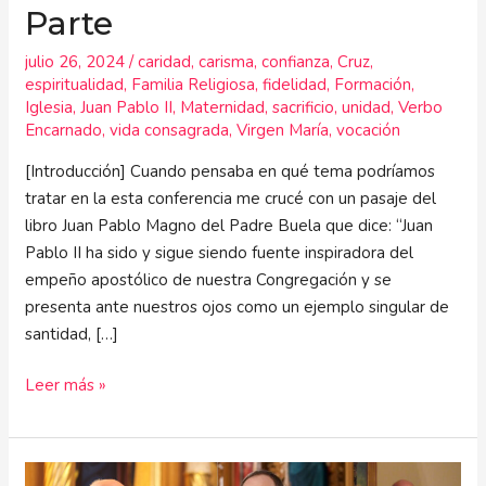
Parte
julio 26, 2024
/
caridad
,
carisma
,
confianza
,
Cruz
,
espiritualidad
,
Familia Religiosa
,
fidelidad
,
Formación
,
Iglesia
,
Juan Pablo II
,
Maternidad
,
sacrificio
,
unidad
,
Verbo
Encarnado
,
vida consagrada
,
Virgen María
,
vocación
[Introducción] Cuando pensaba en qué tema podríamos
tratar en la esta conferencia me crucé con un pasaje del
libro Juan Pablo Magno del Padre Buela que dice: “Juan
Pablo II ha sido y sigue siendo fuente inspiradora del
empeño apostólico de nuestra Congregación y se
presenta ante nuestros ojos como un ejemplo singular de
santidad, […]
Leer más »
Un