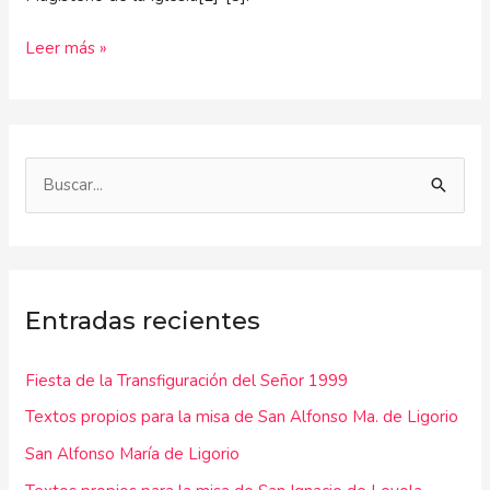
Leer más »
B
u
s
c
Entradas recientes
a
r
Fiesta de la Transfiguración del Señor 1999
p
Textos propios para la misa de San Alfonso Ma. de Ligorio
o
r
San Alfonso María de Ligorio
: