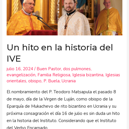
hito
en
la
historia
del
IVE
Un hito en la historia del
IVE
julio 16, 2024
/
Buen Pastor
,
dos pulmones
,
evangelización
,
Familia Religiosa
,
Iglesia bizantina
,
Iglesias
orientales
,
obispo
,
P. Buela
,
Ucrania
El nombramiento del P. Teodoro Matsapula el pasado 8
de mayo, día de la Virgen de Luján, como obispo de la
Eparquía de Mukachevo de rito bizantino en Ucrania y su
próxima consagración el día 16 de julio es sin duda un hito
en la historia del Instituto. Considerando que el Instituto
del Verbo Encarnado