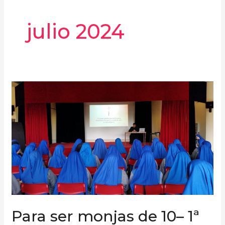
julio 2024
Para
ser
monjas
de
10–
1ª
Parte
Para ser monjas de 10– 1ª