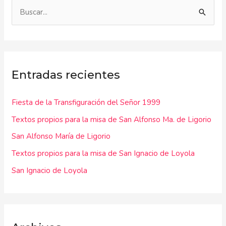
B
u
s
c
Entradas recientes
a
r
Fiesta de la Transfiguración del Señor 1999
p
Textos propios para la misa de San Alfonso Ma. de Ligorio
o
r
San Alfonso María de Ligorio
:
Textos propios para la misa de San Ignacio de Loyola
San Ignacio de Loyola