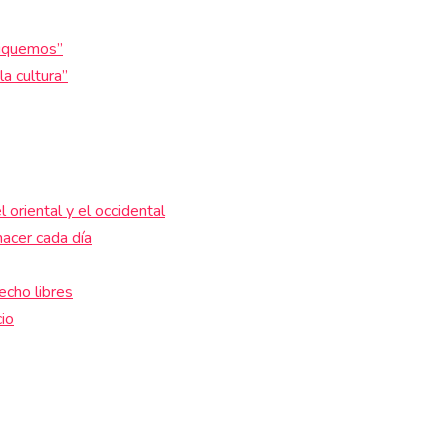
diquemos”
la cultura”
 oriental y el occidental
acer cada día
echo libres
io