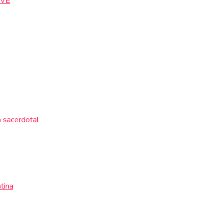
IVE
n sacerdotal
tina