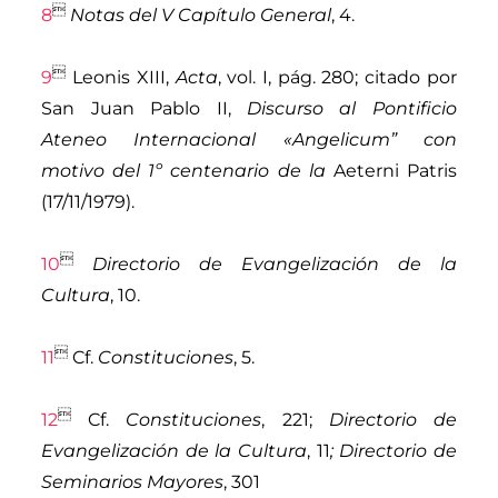

8
Notas del V Capítulo General
, 4.

9
Leonis XIII
,
Acta
, vol. I, pág. 280; citado por
San Juan Pablo II
,
Discurso al Pontificio
Ateneo Internacional «Angelicum” con
motivo del 1
º
centenario de la
Aeterni Patris
(17/11/1979).

10
Directorio de Evangelización de la
Cultura
, 10.

11
Cf.
Constituciones
, 5.

12
Cf.
Constituciones
, 221;
Directorio de
Evangelización de la Cultura
, 11
; Directorio de
Seminarios Mayores
, 301