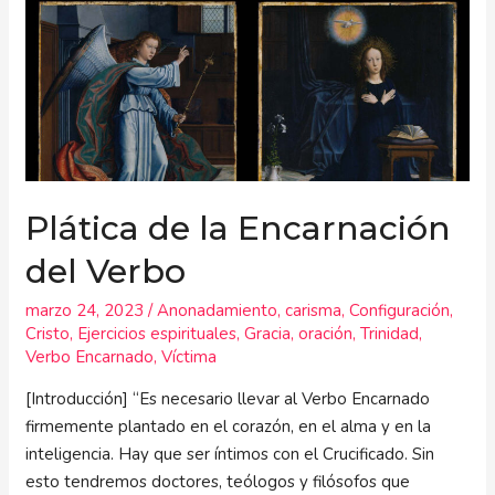
Plática
de
la
Encarnación
del
Verbo
Plática de la Encarnación
del Verbo
marzo 24, 2023
/
Anonadamiento
,
carisma
,
Configuración
,
Cristo
,
Ejercicios espirituales
,
Gracia
,
oración
,
Trinidad
,
Verbo Encarnado
,
Víctima
[Introducción] “Es necesario llevar al Verbo Encarnado
firmemente plantado en el corazón, en el alma y en la
inteligencia. Hay que ser íntimos con el Crucificado. Sin
esto tendremos doctores, teólogos y filósofos que