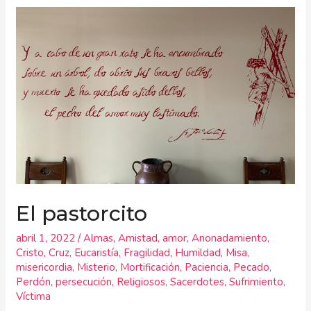
El
pastorcito
El pastorcito
abril 1, 2022
/
Almas
,
Amistad
,
amor
,
Anonadamiento
,
Cristo
,
Cruz
,
Eucaristía
,
Fragilidad
,
Humildad
,
Misa
,
misericordia
,
Misterio
,
Mortificación
,
Paciencia
,
Pecado
,
Perdón
,
persecución
,
Religiosos
,
Sacerdotes
,
Sufrimiento
,
Víctima