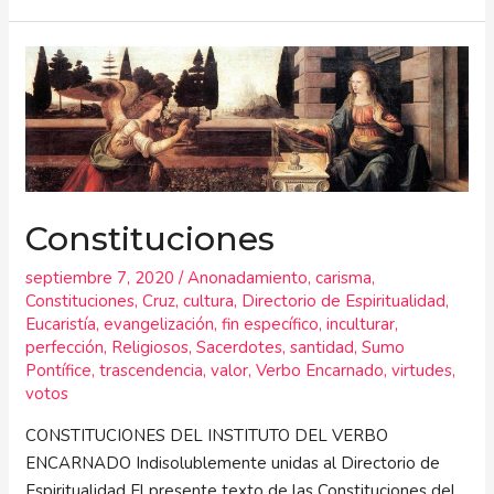
Constituciones
Constituciones
septiembre 7, 2020
/
Anonadamiento
,
carisma
,
Constituciones
,
Cruz
,
cultura
,
Directorio de Espiritualidad
,
Eucaristía
,
evangelización
,
fin específico
,
inculturar
,
perfección
,
Religiosos
,
Sacerdotes
,
santidad
,
Sumo
Pontífice
,
trascendencia
,
valor
,
Verbo Encarnado
,
virtudes
,
votos
CONSTITUCIONES DEL INSTITUTO DEL VERBO
ENCARNADO Indisolublemente unidas al Directorio de
Espiritualidad El presente texto de las Constituciones del