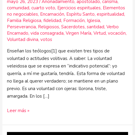
mayo 26, 2023
/
Anonadamiento
,
apostolado
,
carisma
,
comunidad
,
cuarto voto
,
Ejercicios espirituales
,
Elementos
no negociables
,
Encarnación
,
Espíritu Santo
,
espiritualidad
,
Familia Religiosa
,
fidelidad
,
Formación
,
Iglesia
,
Perseverancia
,
Religiosos
,
Sacerdotes
,
santidad
,
Verbo
Encarnado
,
vida consagrada
,
Virgen María
,
Virtud
,
vocación
,
Voluntad divina
,
votos
Enseñan los teólogos[1] que existen tres tipos de
voluntad o actitudes volitivas. A saber: La voluntad
veleidosa que se expresa en “indicativo potencial”: yo
querría, a mí me gustaría, tendría.. Esta forma de voluntad
no llega al querer verdadero; se mantiene en un plano
previo. Es una voluntad con ojeras: llorona, triste,
amargada. En los […]
Leer más »