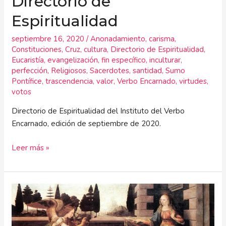
Directorio de
Espiritualidad
septiembre 16, 2020
/
Anonadamiento
,
carisma
,
Constituciones
,
Cruz
,
cultura
,
Directorio de Espiritualidad
,
Eucaristía
,
evangelización
,
fin específico
,
inculturar
,
perfección
,
Religiosos
,
Sacerdotes
,
santidad
,
Sumo
Pontífice
,
trascendencia
,
valor
,
Verbo Encarnado
,
virtudes
,
votos
Directorio de Espiritualidad del Instituto del Verbo
Encarnado, edición de septiembre de 2020.
Leer más »
Constituciones
&
Directorio