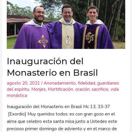
del
Monasterio
en
Brasil
Inauguración del
Monasterio en Brasil
agosto 20, 2021
/
Anonadamiento
,
fidelidad
,
guardianes
del espíritu
,
Monjes
,
Mortificación
,
oración
,
sacrificio
,
vida
monástica
Inauguración del Monasterio en Brasil Mc 13, 33-37
[Exordio] Muy queridos todos: es con gran gozo en el
alma que celebro esta santa misa junto a Ustedes este
precioso primer domingo de adviento y en el marco de