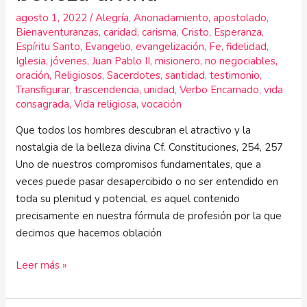
agosto 1, 2022
/
Alegría
,
Anonadamiento
,
apostolado
,
Bienaventuranzas
,
caridad
,
carisma
,
Cristo
,
Esperanza
,
Espíritu Santo
,
Evangelio
,
evangelización
,
Fe
,
fidelidad
,
Iglesia
,
jóvenes
,
Juan Pablo II
,
misionero
,
no negociables
,
oración
,
Religiosos
,
Sacerdotes
,
santidad
,
testimonio
,
Transfigurar
,
trascendencia
,
unidad
,
Verbo Encarnado
,
vida
consagrada
,
Vida religiosa
,
vocación
Que todos los hombres descubran el atractivo y la
nostalgia de la belleza divina Cf. Constituciones, 254, 257
Uno de nuestros compromisos fundamentales, que a
veces puede pasar desapercibido o no ser entendido en
toda su plenitud y potencial, es aquel contenido
precisamente en nuestra fórmula de profesión por la que
decimos que hacemos oblación
Leer más »