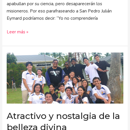
apabullan por su ciencia, pero desaparecerán los
misioneros. Por eso parafraseando a San Pedro Julián
Eymard podríamos decir: “Yo no comprendería
Leer más »
Atractivo
y
nostalgia
de
la
belleza
divina
Atractivo y nostalgia de la
belleza divina