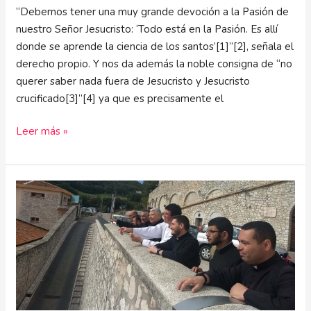
“Debemos tener una muy grande devoción a la Pasión de
nuestro Señor Jesucristo: ‘Todo está en la Pasión. Es allí
donde se aprende la ciencia de los santos’[1]”[2], señala el
derecho propio. Y nos da además la noble consigna de “no
querer saber nada fuera de Jesucristo y Jesucristo
crucificado[3]”[4] ya que es precisamente el
Leer más »
“Corresponsables
de
la
actividad
misionera”