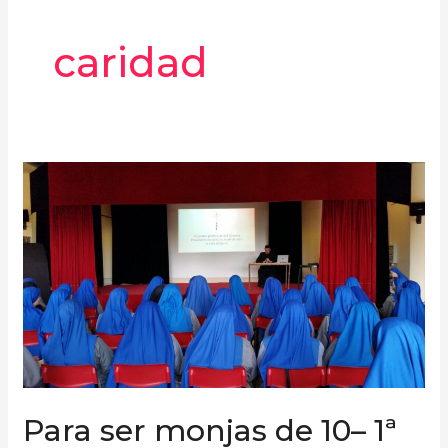
caridad
Para
ser
monjas
de
10–
1ª
Parte
Para ser monjas de 10– 1ª