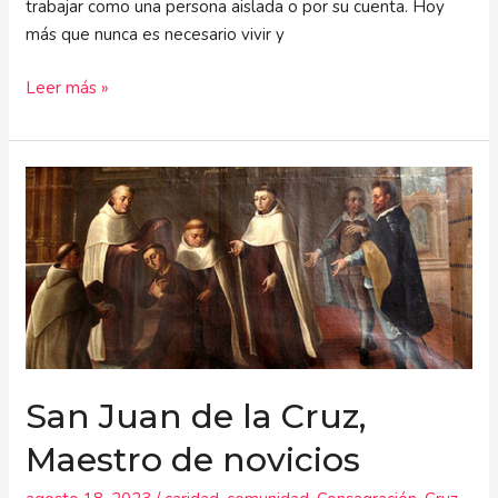
trabajar como una persona aislada o por su cuenta. Hoy
más que nunca es necesario vivir y
Leer más »
San
Juan
de
la
Cruz,
Maestro
de
novicios
San Juan de la Cruz,
Maestro de novicios