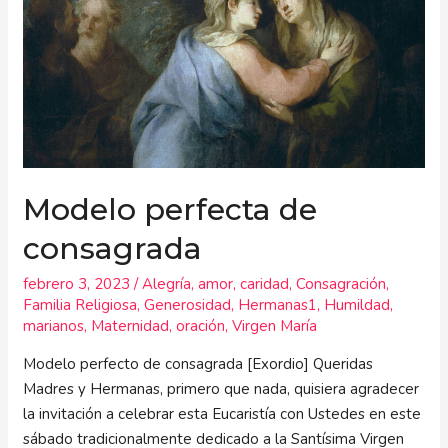
de
consagrada
Modelo perfecta de
consagrada
febrero 3, 2023
/
Alegría
,
amor
,
caridad
,
Consagración
,
Familia Religiosa
,
Generosidad
,
Hermanas1
,
Humildad
,
marianos
,
Maternidad
,
oración
,
Virgen María
Modelo perfecto de consagrada [Exordio] Queridas
Madres y Hermanas, primero que nada, quisiera agradecer
la invitación a celebrar esta Eucaristía con Ustedes en este
sábado tradicionalmente dedicado a la Santísima Virgen