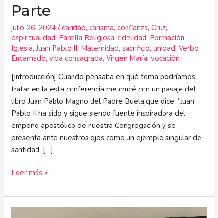
Parte
julio 26, 2024
/
caridad
,
carisma
,
confianza
,
Cruz
,
espiritualidad
,
Familia Religiosa
,
fidelidad
,
Formación
,
Iglesia
,
Juan Pablo II
,
Maternidad
,
sacrificio
,
unidad
,
Verbo
Encarnado
,
vida consagrada
,
Virgen María
,
vocación
[Introducción] Cuando pensaba en qué tema podríamos
tratar en la esta conferencia me crucé con un pasaje del
libro Juan Pablo Magno del Padre Buela que dice: “Juan
Pablo II ha sido y sigue siendo fuente inspiradora del
empeño apostólico de nuestra Congregación y se
presenta ante nuestros ojos como un ejemplo singular de
santidad, […]
Leer más »
Modelo