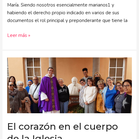
María. Siendo nosotros esencialmente marianos1 y
habiendo el derecho propio indicado en varios de sus
documentos el rol principal y preponderante que tiene la
Leer más »
El
corazón
en
el
cuerpo
de
la
Iglesia
El corazón en el cuerpo
de la Iglesia