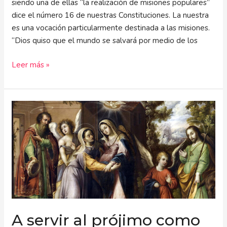
siendo una de ellas “la realización de misiones populares”
dice el número 16 de nuestras Constituciones. La nuestra
es una vocación particularmente destinada a las misiones.
“Dios quiso que el mundo se salvará por medio de los
Leer más »
A
servir
al
prójimo
como
María
A servir al prójimo como