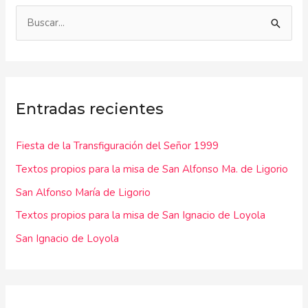
B
u
s
c
Entradas recientes
a
r
Fiesta de la Transfiguración del Señor 1999
p
Textos propios para la misa de San Alfonso Ma. de Ligorio
o
r
San Alfonso María de Ligorio
:
Textos propios para la misa de San Ignacio de Loyola
San Ignacio de Loyola