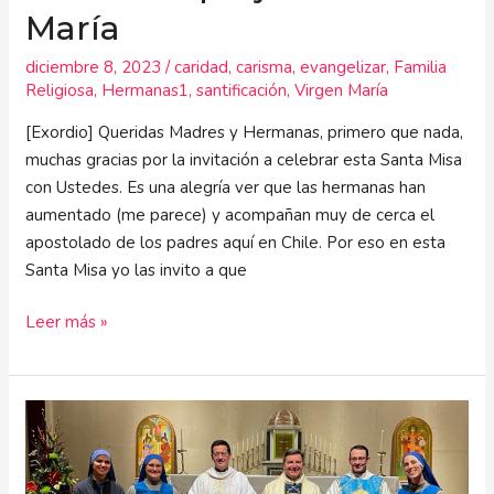
María
diciembre 8, 2023
/
caridad
,
carisma
,
evangelizar
,
Familia
Religiosa
,
Hermanas1
,
santificación
,
Virgen María
[Exordio] Queridas Madres y Hermanas, primero que nada,
muchas gracias por la invitación a celebrar esta Santa Misa
con Ustedes. Es una alegría ver que las hermanas han
aumentado (me parece) y acompañan muy de cerca el
apostolado de los padres aquí en Chile. Por eso en esta
Santa Misa yo las invito a que
Leer más »
Un
todo
único,