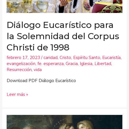
Christi
de
1998
Diálogo Eucarístico para
la Solemnidad del Corpus
Christi de 1998
febrero 17, 2023
/
caridad
,
Cristo
,
Espíritu Santo
,
Eucaristía
,
evangelización
,
fe. esperanza
,
Gracia
,
Iglesia
,
Libertad
,
Resurrección
,
vida
Download PDF Diálogo Eucarístico
Leer más »
Modelo
perfecta