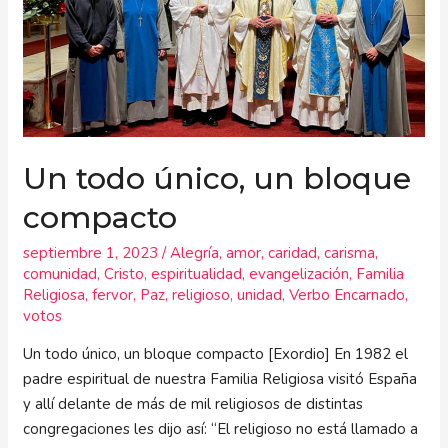
un
bloque
compacto
Un todo único, un bloque
compacto
septiembre 1, 2023
/
Alegría
,
amor
,
caridad
,
carisma
,
comunidad
,
Cristo
,
espiritualidad
,
evangelización
,
Familia
Religiosa
,
fervor
,
Paz
,
religioso
,
unidad
,
Verbo Encarnado
,
votos
Un todo único, un bloque compacto [Exordio] En 1982 el
padre espiritual de nuestra Familia Religiosa visitó España
y allí delante de más de mil religiosos de distintas
congregaciones les dijo así: “El religioso no está llamado a