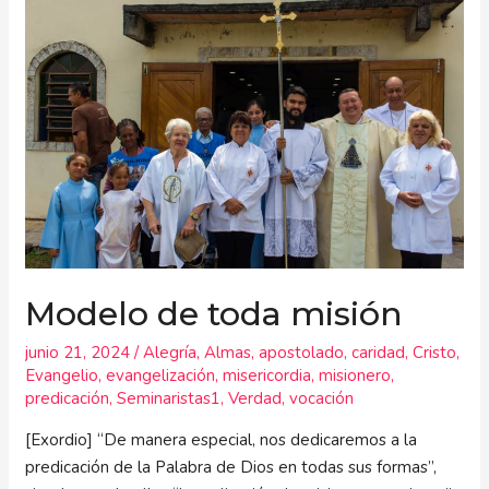
de
toda
misión
Modelo de toda misión
junio 21, 2024
/
Alegría
,
Almas
,
apostolado
,
caridad
,
Cristo
,
Evangelio
,
evangelización
,
misericordia
,
misionero
,
predicación
,
Seminaristas1
,
Verdad
,
vocación
[Exordio] “De manera especial, nos dedicaremos a la
predicación de la Palabra de Dios en todas sus formas”,