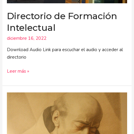
Directorio de Formación
Intelectual
diciembre 16, 2022
Download Audio Link para escuchar el audio y acceder al
directorio
Leer más »
Textos
propios
para
la
celebración
de