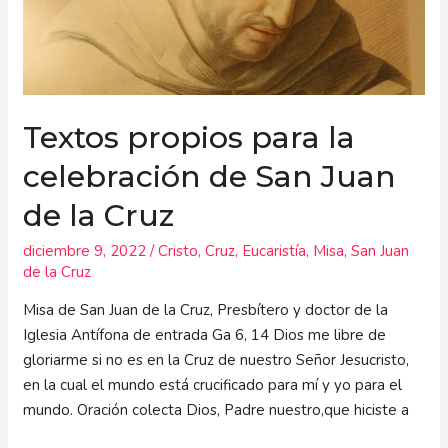
San
Juan
de
la
Cruz
Textos propios para la
celebración de San Juan
de la Cruz
diciembre 9, 2022
/
Cristo
,
Cruz
,
Eucaristía
,
Misa
,
San Juan
de la Cruz
Misa de San Juan de la Cruz, Presbítero y doctor de la
Iglesia Antífona de entrada Ga 6, 14 Dios me libre de
gloriarme si no es en la Cruz de nuestro Señor Jesucristo,
en la cual el mundo está crucificado para mí y yo para el
mundo. Oración colecta Dios, Padre nuestro,que hiciste a