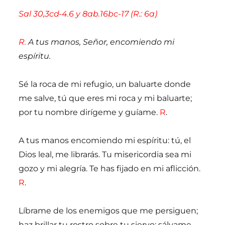
Sal 30,3cd-4.6 y 8ab.16bc-17 (R.: 6a)
R.
A tus manos, Señor, encomiendo mi
espíritu.
Sé la roca de mi refugio, un baluarte donde
me salve, tú que eres mi roca y mi baluarte;
por tu nombre dirígeme y guíame.
R
.
A tus manos encomiendo mi espíritu: tú, el
Dios leal, me librarás. Tu misericordia sea mi
gozo y mi alegría. Te has fijado en mi aflicción.
R
.
Líbrame de los enemigos que me persiguen;
haz brillar tu rostro sobre tu siervo; sálvame