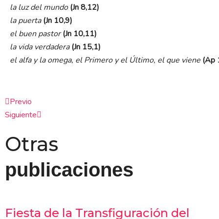
la luz del mundo
(Jn 8,12)
la puerta
(Jn 10,9)
el buen pastor
(Jn 10,11)
la vida verdadera
(Jn 15,1)
el alfa y la omega, el Primero y el Último, el que viene
(Ap 
Ant
Siguiente
Previo
Siguiente
Otras
publicaciones
Fiesta de la Transfiguración del