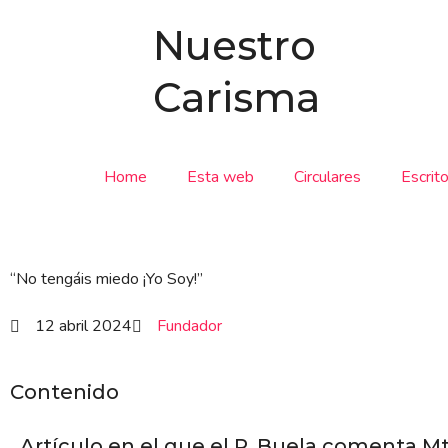
Ir
Nuestro
al
contenido
Carisma
Home
Esta web
Circulares
Escrit
“No tengáis miedo ¡Yo Soy!”
12 abril 2024
Fundador
Contenido
Artículo en el que el P. Buela comenta Mt