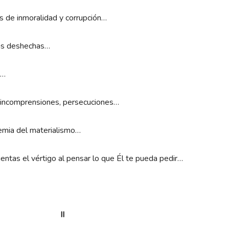
cos de inmoralidad y corrupción…
lias deshechas…
s…
, incomprensiones, persecuciones…
demia del materialismo…
ientas el vértigo al pensar lo que Él te pueda pedir…
II