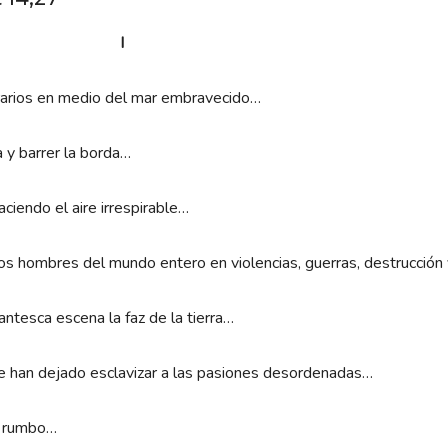
I
ntrarios en medio del mar embravecido…
 y barrer la borda…
ciendo el aire irrespirable…
os hombres del mundo entero en violencias, guerras, destrucció
ntesca escena la faz de la tierra…
e han dejado esclavizar a las pasiones desordenadas…
r rumbo…