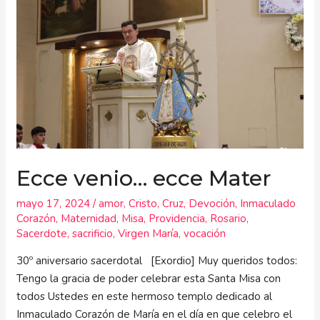
venio…
ecce
Mater
Ecce venio… ecce Mater
mayo 17, 2024
/
amor
,
Cristo
,
Cruz
,
Devoción
,
Inmaculado
Corazón
,
Maternidad
,
Misa
,
Providencia
,
Rosario
,
Sacerdote
,
sacrificio
,
Virgen María
,
vocación
30º aniversario sacerdotal [Exordio] Muy queridos todos:
Tengo la gracia de poder celebrar esta Santa Misa con
todos Ustedes en este hermoso templo dedicado al
Inmaculado Corazón de María en el día en que celebro el