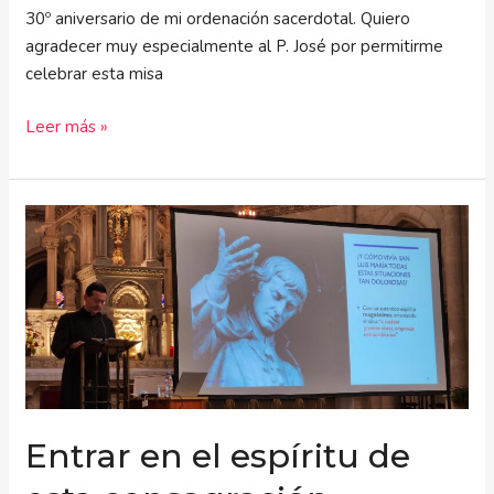
30º aniversario de mi ordenación sacerdotal. Quiero
agradecer muy especialmente al P. José por permitirme
celebrar esta misa
Leer más »
Entrar
en
el
espíritu
de
esta
consagración
Entrar en el espíritu de