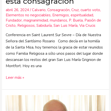
esta consagración
abril 26, 2024
/
Calvario
,
Consagración
,
Cruz
,
cuarto voto
,
Elementos no negociables
,
Enemigos
,
espiritualidad
,
Fundador
,
magnanimidad
,
mundanos
,
P. Buela
,
Pasión de
Cristo
,
Religiosos
,
Sabiduría
,
San Luis María
,
Via Crucis
Conferencia en Saint Laurent Sur Sevre – Día de Nuestra
Señora del Santísimo Rosario Como decía en la homilía
de la Santa Misa, hoy tenemos la gracia de estar reunidos
como Familia Religiosa a sólo unos pasos del lugar donde
descansan los restos del gran San Luis María Grignion de
Montfort. Hoy es una
Leer más »
“No
tengáis
miedo