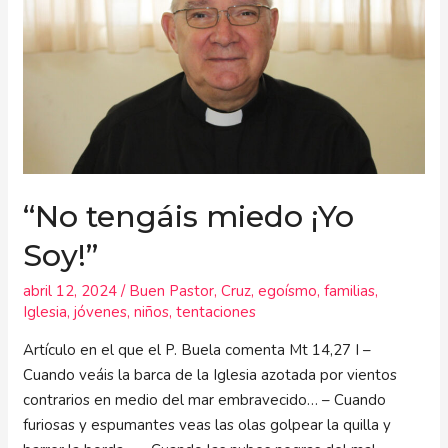
¡Yo
Soy!”
“No tengáis miedo ¡Yo
Soy!”
abril 12, 2024
/
Buen Pastor
,
Cruz
,
egoísmo
,
familias
,
Iglesia
,
jóvenes
,
niños
,
tentaciones
Artículo en el que el P. Buela comenta Mt 14,27 I –
Cuando veáis la barca de la Iglesia azotada por vientos
contrarios en medio del mar embravecido… – Cuando
furiosas y espumantes veas las olas golpear la quilla y