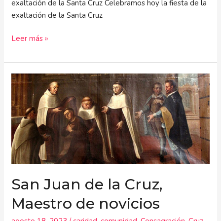
exaltación de la Santa Cruz Celebramos hoy la fiesta de la
exaltación de la Santa Cruz
Leer más »
San
Juan
de
la
Cruz,
Maestro
de
novicios
San Juan de la Cruz,
Maestro de novicios