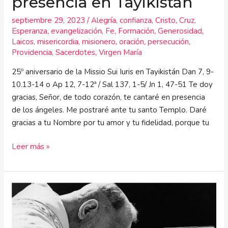
presencia en Tayikistán
septiembre 29, 2023
/
Alegría
,
confianza
,
Cristo
,
Cruz
,
Esperanza
,
evangelización
,
Fe
,
Formación
,
Generosidad
,
Laicos
,
misericordia
,
misionero
,
oración
,
persecución
,
Providencia
,
Sacerdotes
,
Virgen María
25º aniversario de la Missio Sui Iuris en Tayikistán Dan 7, 9-
10.13-14 o Ap 12, 7-12ª / Sal 137, 1-5/ Jn 1, 47-51 Te doy
gracias, Señor, de todo corazón, te cantaré en presencia
de los ángeles. Me postraré ante tu santo Templo. Daré
gracias a tu Nombre por tu amor y tu fidelidad, porque tu
Leer más »
Sobre
la
Cruz
en