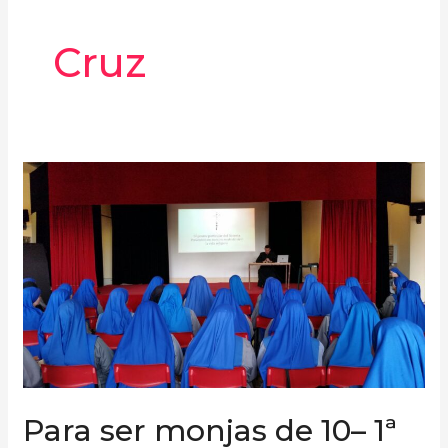
Cruz
Para
ser
monjas
de
10–
1ª
Parte
Para ser monjas de 10– 1ª