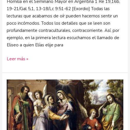
Homilía en el Seminario Mayor en Argentina 1 Re 19,16b,
19-21/Gal 5,1, 13-18/Lc 9:51-62 [Exordio] Todas las
lecturas que acabamos de oír pueden hacernos sentir un
poco incómodos. Todos los detalles que se leen son
profundamente contraculturales, contracorriente. Así, por
ejemplo, en la primera lectura escuchamos el llamado de
Eliseo a quien Elías elije para
Leer más »
Caridad:
virtud
apostólica
por
excelencia