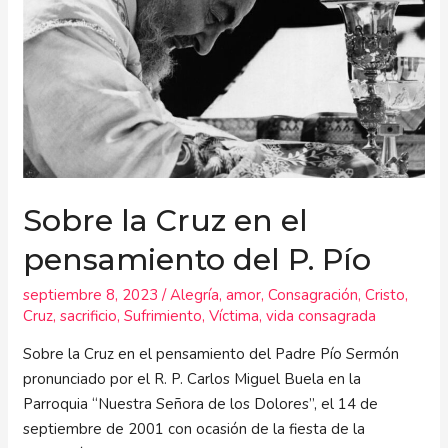
el
pensamiento
del
P.
Pío
Sobre la Cruz en el
pensamiento del P. Pío
septiembre 8, 2023
/
Alegría
,
amor
,
Consagración
,
Cristo
,
Cruz
,
sacrificio
,
Sufrimiento
,
Víctima
,
vida consagrada
Sobre la Cruz en el pensamiento del Padre Pío Sermón
pronunciado por el R. P. Carlos Miguel Buela en la
Parroquia “Nuestra Señora de los Dolores”, el 14 de
septiembre de 2001 con ocasión de la fiesta de la