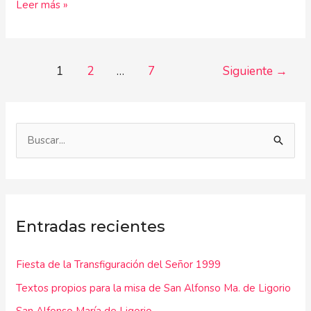
Leer más »
1
2
…
7
Siguiente
→
B
u
s
c
Entradas recientes
a
r
Fiesta de la Transfiguración del Señor 1999
p
Textos propios para la misa de San Alfonso Ma. de Ligorio
o
r