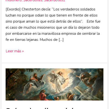
[Exordio] Chesterton decía: “Los verdaderos soldados
luchan no porque odian lo que tienen en frente de ellos
sino porque aman lo que está detrás de ellos”. Este fue
el caso de muchos misioneros que un día lo dejaron todo
por embarcarse en la maravillosa empresa de sembrar la
fe en tierras lejanas. Muchos de […]
Leer más »
Sobre
las
disposiciones
para
la
misión