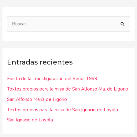
B
u
s
c
Entradas recientes
a
r
Fiesta de la Transfiguración del Señor 1999
p
Textos propios para la misa de San Alfonso Ma. de Ligorio
o
r
San Alfonso María de Ligorio
:
Textos propios para la misa de San Ignacio de Loyola
San Ignacio de Loyola