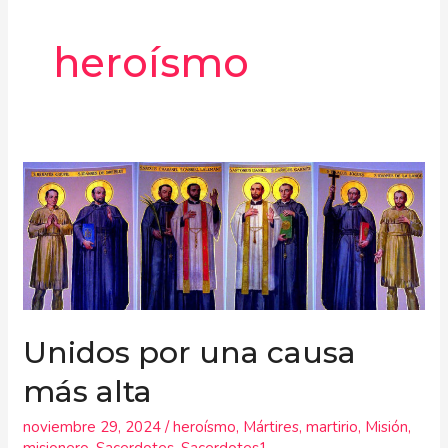
heroísmo
Unidos
por
una
causa
más
alta
Unidos por una causa
más alta
noviembre 29, 2024
/
heroísmo
,
Mártires
,
martirio
,
Misión
,
misionero
,
Sacerdotes
,
Sacerdotes1