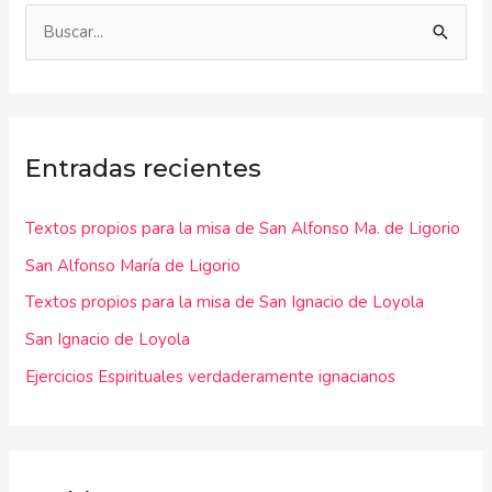
B
u
s
c
Entradas recientes
a
r
Textos propios para la misa de San Alfonso Ma. de Ligorio
p
San Alfonso María de Ligorio
o
r
Textos propios para la misa de San Ignacio de Loyola
:
San Ignacio de Loyola
Ejercicios Espirituales verdaderamente ignacianos