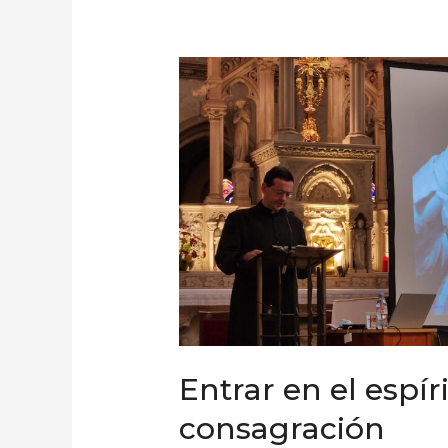
Entrar
en
el
espíritu
de
esta
consagración
Entrar en el espír
consagración