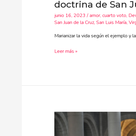
doctrina de San J
junio 16, 2023
/
amor
,
cuarto voto
,
Dev
San Juan de la Cruz
,
San Luis María
,
Vir
Marianizar la vida según el ejemplo y l
Leer más »
San
Luis
María