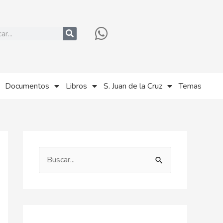
r
Documentos
Libros
S. Juan de la Cruz
Temas
B
u
s
c