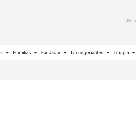
Busca
as
Homilías
Fundador
No negociables
Liturgia