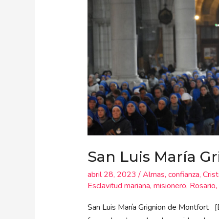
Grignion
de
Montfort
San Luis María Gr
abril 28, 2023
/
Almas
,
confianza
,
Cris
Esclavitud mariana
,
misionero
,
Rosario
,
San Luis María Grignion de Montfort [