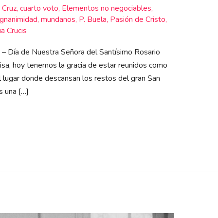
,
Cruz
,
cuarto voto
,
Elementos no negociables
,
gnanimidad
,
mundanos
,
P. Buela
,
Pasión de Cristo
,
ia Crucis
e – Día de Nuestra Señora del Santísimo Rosario
isa, hoy tenemos la gracia de estar reunidos como
l lugar donde descansan los restos del gran San
s una […]