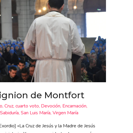
ignion de Montfort
to
,
Cruz
,
cuarto voto
,
Devoción
,
Encarnación
,
Sabiduría
,
San Luis María
,
Virgen María
Exordio] «La Cruz de Jesús y la Madre de Jesús