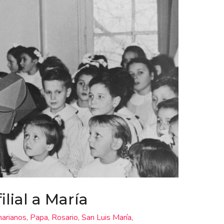
lial a María
arianos
,
Papa
,
Rosario
,
San Luis María
,