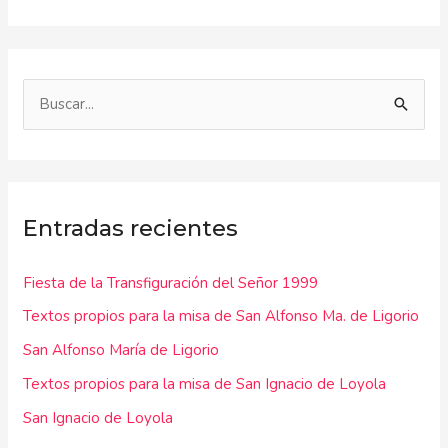
B
u
s
c
Entradas recientes
a
r
Fiesta de la Transfiguración del Señor 1999
p
Textos propios para la misa de San Alfonso Ma. de Ligorio
o
r
San Alfonso María de Ligorio
:
Textos propios para la misa de San Ignacio de Loyola
San Ignacio de Loyola