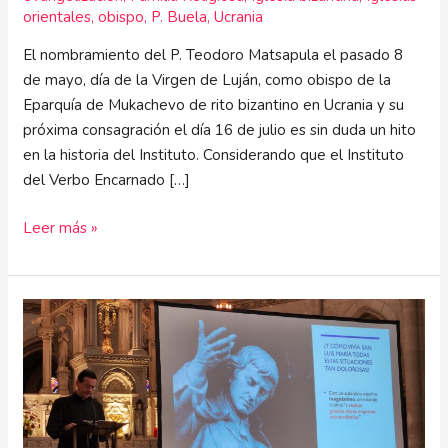
orientales
,
obispo
,
P. Buela
,
Ucrania
El nombramiento del P. Teodoro Matsapula el pasado 8
de mayo, día de la Virgen de Luján, como obispo de la
Eparquía de Mukachevo de rito bizantino en Ucrania y su
próxima consagración el día 16 de julio es sin duda un hito
en la historia del Instituto. Considerando que el Instituto
del Verbo Encarnado […]
Leer más »
Entrar
en
el
espíritu
de
esta