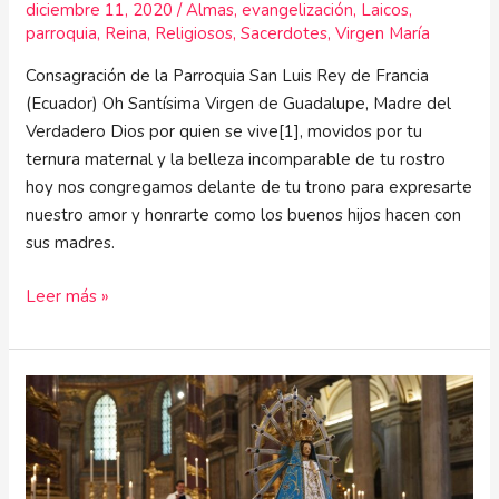
diciembre 11, 2020
/
Almas
,
evangelización
,
Laicos
,
parroquia
,
Reina
,
Religiosos
,
Sacerdotes
,
Virgen María
Consagración de la Parroquia San Luis Rey de Francia
(Ecuador) Oh Santísima Virgen de Guadalupe, Madre del
Verdadero Dios por quien se vive[1], movidos por tu
ternura maternal y la belleza incomparable de tu rostro
hoy nos congregamos delante de tu trono para expresarte
nuestro amor y honrarte como los buenos hijos hacen con
sus madres.
Leer más »
Confianza
ilimitada
en
la
Virgen