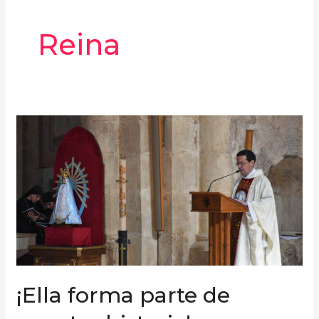
Reina
¡Ella
forma
parte
de
nuestra
historia!
¡Ella forma parte de