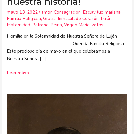
nuestra historia!
mayo 13, 2022
/
amor
,
Consagración
,
Esclavitud mariana
,
Familia Religiosa
,
Gracia
,
Inmaculado Corazón
,
Luján
,
Maternidad
,
Patrona
,
Reina
,
Virgen María
,
votos
Homilía en la Solemnidad de Nuestra Señora de Luján
Querida Familia Religiosa:
Este precioso día de mayo en el que celebramos a
Nuestra Señora […]
Leer más »
San
Juan
De
La
Cruz