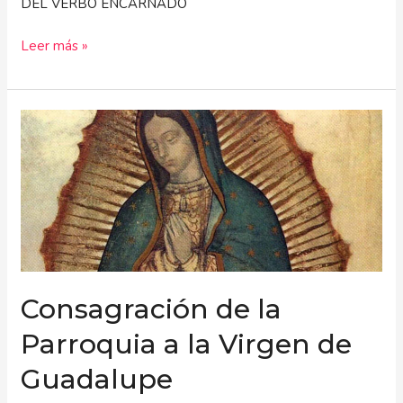
DEL VERBO ENCARNADO
Leer más »
Consagración
de
la
Parroquia
a
la
Virgen
de
Guadalupe
Consagración de la
Parroquia a la Virgen de
Guadalupe