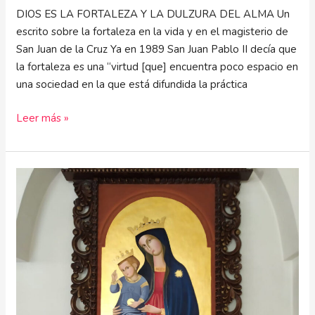
DIOS ES LA FORTALEZA Y LA DULZURA DEL ALMA Un
escrito sobre la fortaleza en la vida y en el magisterio de
San Juan de la Cruz Ya en 1989 San Juan Pablo II decía que
la fortaleza es una “virtud [que] encuentra poco espacio en
una sociedad en la que está difundida la práctica
Leer más »
La
Reina
que
conquistó
el
corazón
de
Dios