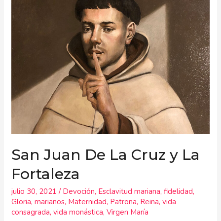
y
La
Fortaleza
San Juan De La Cruz y La
Fortaleza
julio 30, 2021
/
Devoción
,
Esclavitud mariana
,
fidelidad
,
Gloria
,
marianos
,
Maternidad
,
Patrona
,
Reina
,
vida
consagrada
,
vida monástica
,
Virgen María