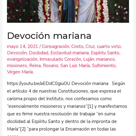
Devoción mariana
mayo 14, 2021
/
Consagración
,
Cristo
,
Cruz
,
cuarto voto
,
Devoción
,
Docilidad
,
Esclavitud mariana
,
Espíritu Santo
,
evangelización
,
Inmaculado Corazón
,
Luján
,
marianos
,
misionero
,
Reina
,
Rosario
,
San Luis María
,
Sufrimiento
,
Virgen María
https://youtu.be/aEDdC0giuOU Devoción mariana Según
el artículo 4 de nuestras Constituciones, que expresa el
carisma propio del Instituto, nos confesamos como
“esencialmente misioneros y marianos”[1] y manifestamos
que es firme nuestra resolución de trabajar “en suma
docilidad al Espíritu Santo y dentro de la impronta de
María”[2] “para prolongar la Encarnación en todas las