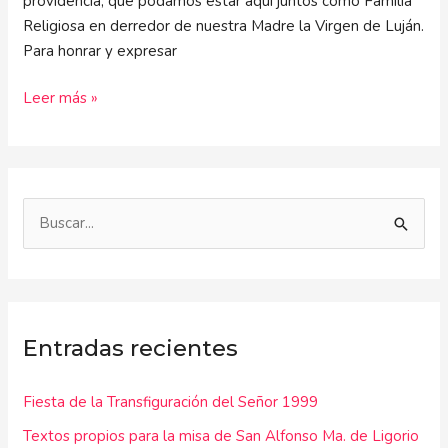
providencia, que podamos estar aquí juntos como Familia
Religiosa en derredor de nuestra Madre la Virgen de Luján.
Para honrar y expresar
Leer más »
B
u
s
c
Entradas recientes
a
r
Fiesta de la Transfiguración del Señor 1999
p
Textos propios para la misa de San Alfonso Ma. de Ligorio
o