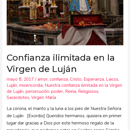
de
Luján
Confianza ilimitada en la
Virgen de Luján
mayo 8, 2017
/
amor
,
confianza
,
Cristo
,
Esperanza
,
Laicos
,
Luján
,
misericordia
,
Nuestra confianza ilimitada en la Virgen
de Luján
,
persecución
,
poder
,
Reina
,
Religiosos
,
Sacerdotes
,
Virgen María
La corona, el manto y la luna a los pies de Nuestra Señora
de Luján [Exordio] Queridos hermanos, quisiera en primer
lugar dar gracias a Dios por este hermoso regalo de la