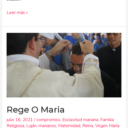
Leer más »
Rege
O
Maria
Rege O Maria
julio 16, 2021
/
compromiso
,
Esclavitud mariana
,
Familia
Religiosa
,
Luján
,
marianos
,
Maternidad
,
Reina
,
Virgen María