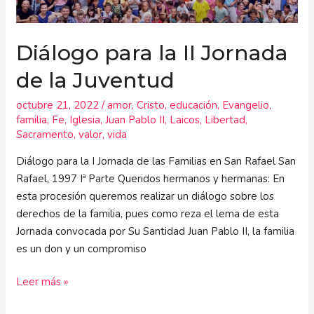
Juventud
Diálogo para la II Jornada
de la Juventud
octubre 21, 2022
/
amor
,
Cristo
,
educación
,
Evangelio
,
familia
,
Fe
,
Iglesia
,
Juan Pablo II
,
Laicos
,
Libertad
,
Sacramento
,
valor
,
vida
Diálogo para la I Jornada de las Familias en San Rafael San
Rafael, 1997 Iª Parte Queridos hermanos y hermanas: En
esta procesión queremos realizar un diálogo sobre los
derechos de la familia, pues como reza el lema de esta
Jornada convocada por Su Santidad Juan Pablo II, la familia
es un don y un compromiso
Leer más »