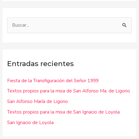
B
u
s
c
Entradas recientes
a
r
Fiesta de la Transfiguración del Señor 1999
p
Textos propios para la misa de San Alfonso Ma. de Ligorio
o
r
San Alfonso María de Ligorio
:
Textos propios para la misa de San Ignacio de Loyola
San Ignacio de Loyola