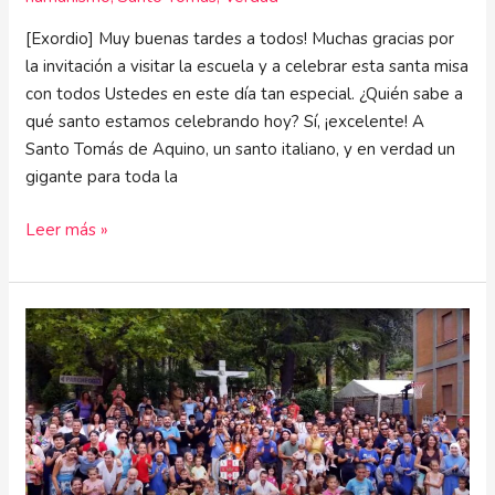
[Exordio] Muy buenas tardes a todos! Muchas gracias por
la invitación a visitar la escuela y a celebrar esta santa misa
con todos Ustedes en este día tan especial. ¿Quién sabe a
qué santo estamos celebrando hoy? Sí, ¡excelente! A
Santo Tomás de Aquino, un santo italiano, y en verdad un
gigante para toda la
Leer más »
Diálogo
para
la
II
Jornada
de
la