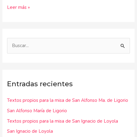
Leer más »
B
u
s
c
Entradas recientes
a
r
Textos propios para la misa de San Alfonso Ma. de Ligorio
p
San Alfonso María de Ligorio
o
r
Textos propios para la misa de San Ignacio de Loyola
:
San Ignacio de Loyola