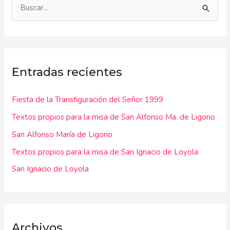
B
u
s
c
Entradas recientes
a
r
Fiesta de la Transfiguración del Señor 1999
p
Textos propios para la misa de San Alfonso Ma. de Ligorio
o
r
San Alfonso María de Ligorio
:
Textos propios para la misa de San Ignacio de Loyola
San Ignacio de Loyola
Archivos