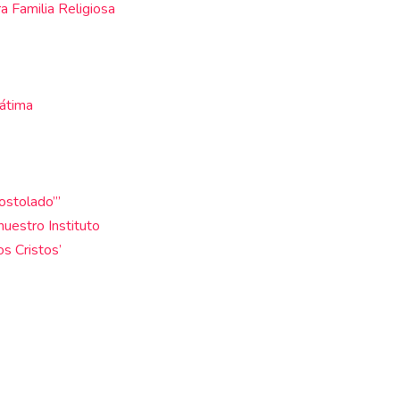
ra Familia Religiosa
Fátima
postolado’”
nuestro Instituto
os Cristos’