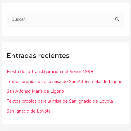
B
u
s
c
Entradas recientes
a
r
Fiesta de la Transfiguración del Señor 1999
p
Textos propios para la misa de San Alfonso Ma. de Ligorio
o
r
San Alfonso María de Ligorio
:
Textos propios para la misa de San Ignacio de Loyola
San Ignacio de Loyola