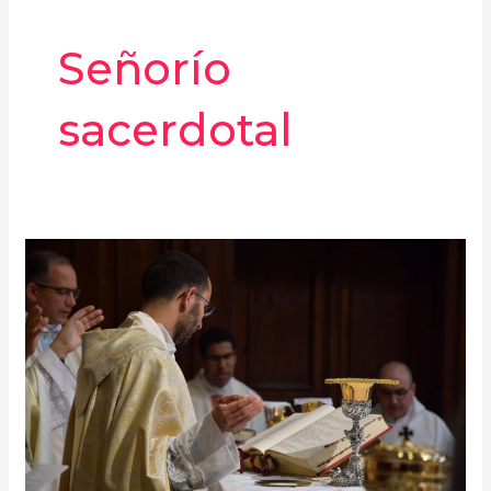
Señorío
sacerdotal
Señorío
sacerdotal