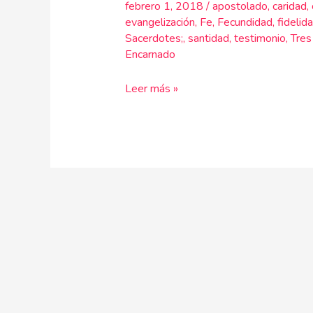
febrero 1, 2018
/
apostolado
,
caridad
,
carisma
evangelización
,
Fe
,
Fecundidad
,
fidelid
del
Sacerdotes;
,
santidad
,
testimonio
,
Tres
Instituto
Encarnado
Leer más »