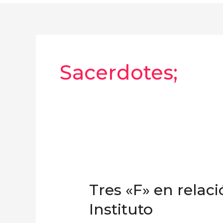
Sacerdotes;
Tres
«F»
Tres «F» en relaci
en
relación
Instituto
al