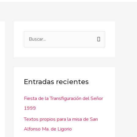
B
u
s
c
a
Entradas recientes
r
Fiesta de la Transfiguración del Señor
p
1999
o
r
Textos propios para la misa de San
:
Alfonso Ma. de Ligorio