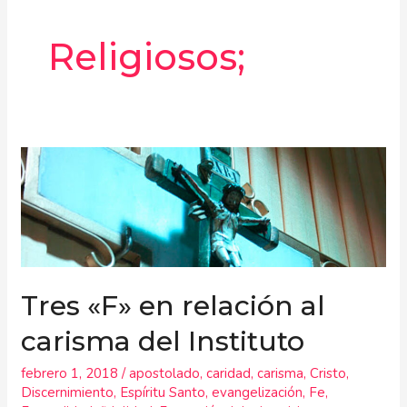
Religiosos;
Tres
«F»
en
relación
al
carisma
del
Tres «F» en relación al
Instituto
carisma del Instituto
febrero 1, 2018
/
apostolado
,
caridad
,
carisma
,
Cristo
,
Discernimiento
,
Espíritu Santo
,
evangelización
,
Fe
,