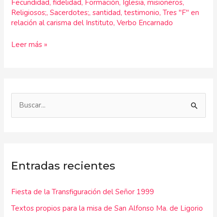
Fecundidad
,
fidelidad
,
Formación
,
Iglesia
,
misioneros
,
Religiosos;
,
Sacerdotes;
,
santidad
,
testimonio
,
Tres "F" en
relación al carisma del Instituto
,
Verbo Encarnado
Leer más »
B
u
s
c
Entradas recientes
a
r
Fiesta de la Transfiguración del Señor 1999
p
Textos propios para la misa de San Alfonso Ma. de Ligorio
o