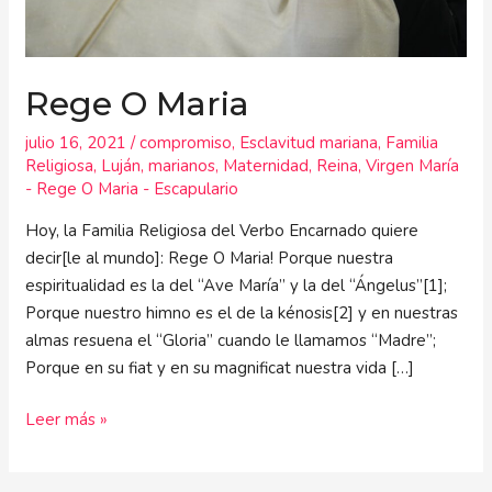
Rege O Maria
julio 16, 2021
/
compromiso
,
Esclavitud mariana
,
Familia
Religiosa
,
Luján
,
marianos
,
Maternidad
,
Reina
,
Virgen María
- Rege O Maria - Escapulario
Hoy, la Familia Religiosa del Verbo Encarnado quiere
decir[le al mundo]: Rege O Maria! Porque nuestra
espiritualidad es la del “Ave María” y la del “Ángelus”[1];
Porque nuestro himno es el de la kénosis[2] y en nuestras
almas resuena el “Gloria” cuando le llamamos “Madre”;
Porque en su fiat y en su magnificat nuestra vida […]
Leer más »