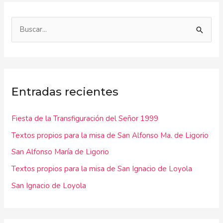
B
u
s
c
Entradas recientes
a
r
Fiesta de la Transfiguración del Señor 1999
p
Textos propios para la misa de San Alfonso Ma. de Ligorio
o
r
San Alfonso María de Ligorio
:
Textos propios para la misa de San Ignacio de Loyola
San Ignacio de Loyola