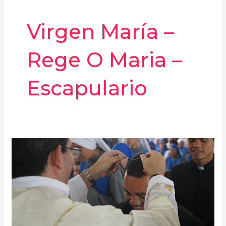
Virgen María –
Rege O Maria –
Escapulario
Rege
O
Maria