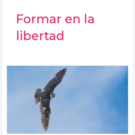
Formar en la
libertad
Formar
en
la
libertad