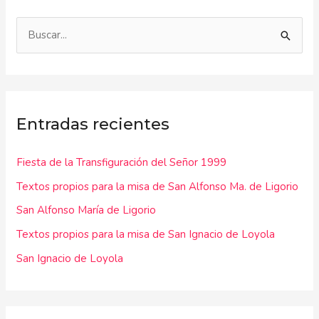
B
u
s
c
Entradas recientes
a
r
Fiesta de la Transfiguración del Señor 1999
p
Textos propios para la misa de San Alfonso Ma. de Ligorio
o
r
San Alfonso María de Ligorio
:
Textos propios para la misa de San Ignacio de Loyola
San Ignacio de Loyola