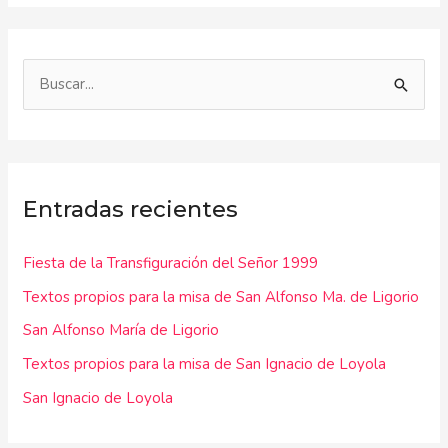
B
u
s
c
Entradas recientes
a
r
Fiesta de la Transfiguración del Señor 1999
p
Textos propios para la misa de San Alfonso Ma. de Ligorio
o
r
San Alfonso María de Ligorio
:
Textos propios para la misa de San Ignacio de Loyola
San Ignacio de Loyola