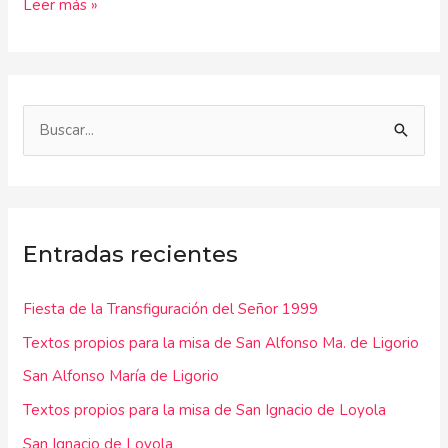
Leer más »
B
u
s
c
Entradas recientes
a
r
Fiesta de la Transfiguración del Señor 1999
p
Textos propios para la misa de San Alfonso Ma. de Ligorio
o
r
San Alfonso María de Ligorio
:
Textos propios para la misa de San Ignacio de Loyola
San Ignacio de Loyola