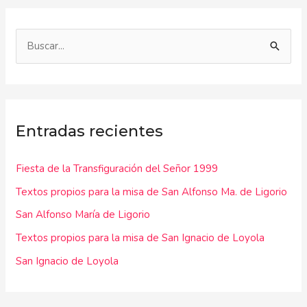
B
u
s
c
Entradas recientes
a
r
Fiesta de la Transfiguración del Señor 1999
p
Textos propios para la misa de San Alfonso Ma. de Ligorio
o
r
San Alfonso María de Ligorio
:
Textos propios para la misa de San Ignacio de Loyola
San Ignacio de Loyola