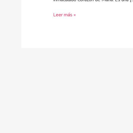
del
futuro”
Leer más »