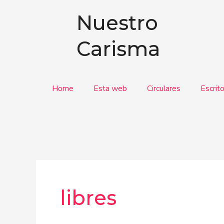
Ir
Nuestro
al
contenido
Carisma
Home
Esta web
Circulares
Escrit
libres