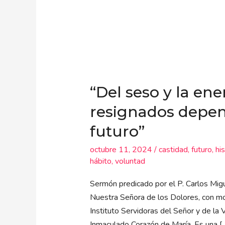
“Del
seso
“Del seso y la ene
y
la
resignados depen
energía
futuro”
de
los
octubre 11, 2024
/
castidad
,
futuro
,
his
no
hábito
,
voluntad
resignados
Sermón predicado por el P. Carlos Migu
dependerá
Nuestra Señora de los Dolores, con mot
el
Instituto Servidoras del Señor y de la
rumbo
Inmaculado Corazón de María. Es una [