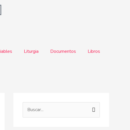
iables
Liturgia
Documentos
Libros
B
u
s