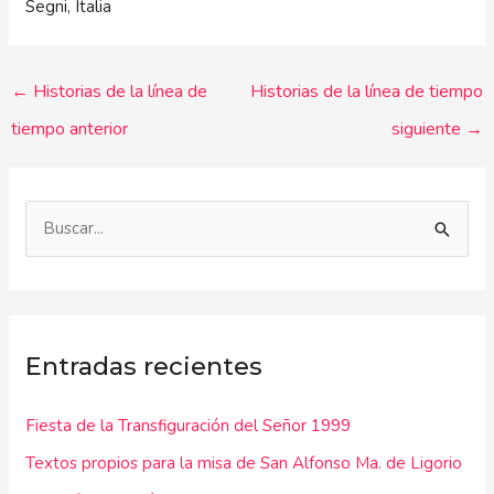
Segni, Italia
←
Historias de la línea de
Historias de la línea de tiempo
tiempo anterior
siguiente
→
B
u
s
c
Entradas recientes
a
r
Fiesta de la Transfiguración del Señor 1999
p
Textos propios para la misa de San Alfonso Ma. de Ligorio
o