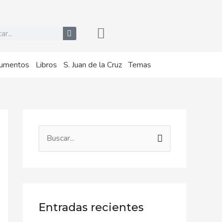
r
umentos
Libros
S. Juan de la Cruz
Temas
B
u
s
c
a
Entradas recientes
r