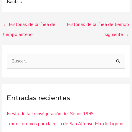
Bautista”
←
Historias de la línea de
Historias de la línea de tiempo
tiempo anterior
siguiente
→
B
u
s
c
Entradas recientes
a
r
Fiesta de la Transfiguración del Señor 1999
p
Textos propios para la misa de San Alfonso Ma. de Ligorio
o