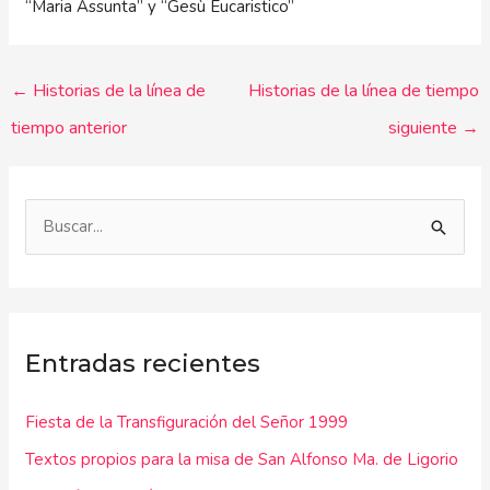
“Maria Assunta” y “Gesù Eucaristico”
←
Historias de la línea de
Historias de la línea de tiempo
tiempo anterior
siguiente
→
B
u
s
c
Entradas recientes
a
r
Fiesta de la Transfiguración del Señor 1999
p
Textos propios para la misa de San Alfonso Ma. de Ligorio
o