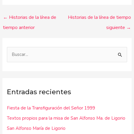
←
Historias de la línea de
Historias de la línea de tiempo
tiempo anterior
siguiente
→
B
u
s
c
Entradas recientes
a
r
Fiesta de la Transfiguración del Señor 1999
p
Textos propios para la misa de San Alfonso Ma. de Ligorio
o
r
San Alfonso María de Ligorio