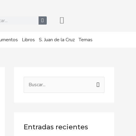
r
umentos
Libros
S. Juan de la Cruz
Temas
B
u
s
c
a
Entradas recientes
r