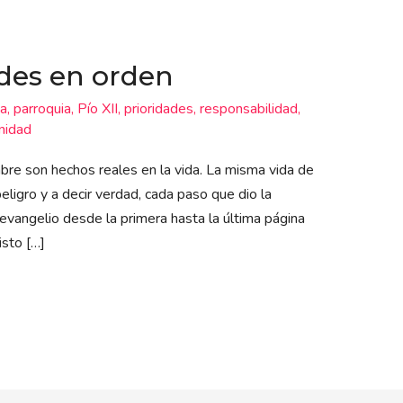
ades en orden
ia
,
parroquia
,
Pío XII
,
prioridades
,
responsabilidad
,
nidad
mbre son hechos reales en la vida. La misma vida de
eligro y a decir verdad, cada paso que dio la
evangelio desde la primera hasta la última página
isto […]