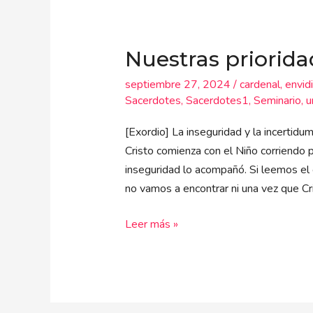
Nuestras
prioridades
Nuestras priorid
en
orden
septiembre 27, 2024
/
cardenal
,
envid
Sacerdotes
,
Sacerdotes1
,
Seminario
,
u
[Exordio] La inseguridad y la incertidu
Cristo comienza con el Niño corriendo p
inseguridad lo acompañó. Si leemos el 
no vamos a encontrar ni una vez que Cr
Leer más »