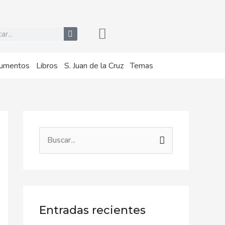
r
umentos
Libros
S. Juan de la Cruz
Temas
B
u
s
c
a
Entradas recientes
r