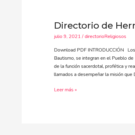
Directorio
de
Directorio de He
Hermanos
Religiosos
julio 9, 2021
/
directorioReligiosos
Download PDF INTRODUCCIÓN Los fiele
Bautismo, se integran en el Pueblo de 
de la función sacerdotal, profética y re
llamados a desempeñar la misión que 
Leer más »