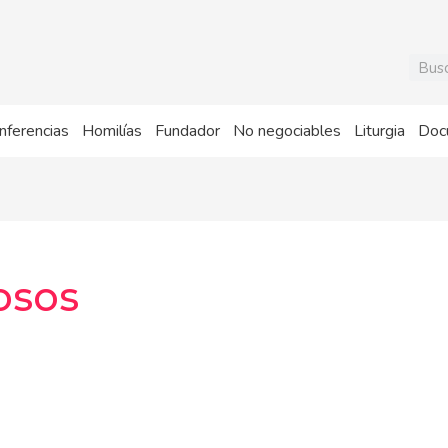
Busca
nferencias
Homilías
Fundador
No negociables
Liturgia
Doc
osos