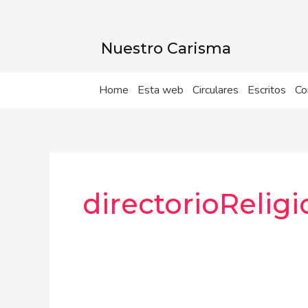
Ir
al
contenido
Nuestro Carisma
Home
Esta web
Circulares
Escritos
Co
directorioReligi