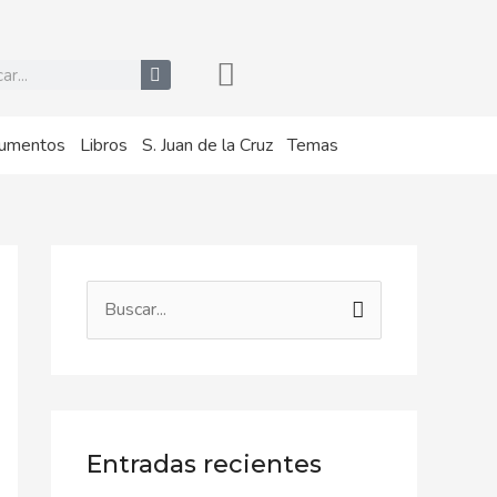
r
umentos
Libros
S. Juan de la Cruz
Temas
B
u
s
c
a
Entradas recientes
r