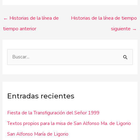
←
Historias de la línea de
Historias de la línea de tiempo
tiempo anterior
siguiente
→
B
u
s
c
Entradas recientes
a
r
Fiesta de la Transfiguración del Señor 1999
p
Textos propios para la misa de San Alfonso Ma. de Ligorio
o
r
San Alfonso María de Ligorio