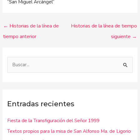
“San Miguel Arcángel”
←
Historias de la línea de
Historias de la línea de tiempo
tiempo anterior
siguiente
→
B
u
s
c
Entradas recientes
a
r
Fiesta de la Transfiguración del Señor 1999
p
Textos propios para la misa de San Alfonso Ma. de Ligorio
o