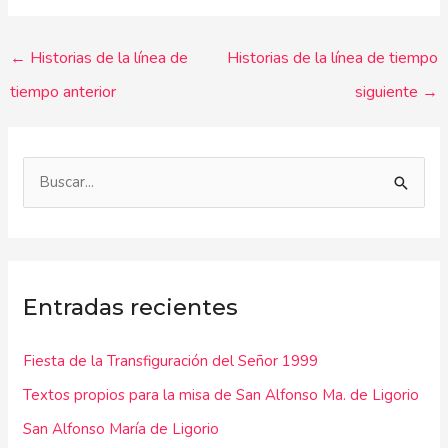
←
Historias de la línea de
Historias de la línea de tiempo
tiempo anterior
siguiente
→
B
u
s
c
Entradas recientes
a
r
Fiesta de la Transfiguración del Señor 1999
p
Textos propios para la misa de San Alfonso Ma. de Ligorio
o
r
San Alfonso María de Ligorio