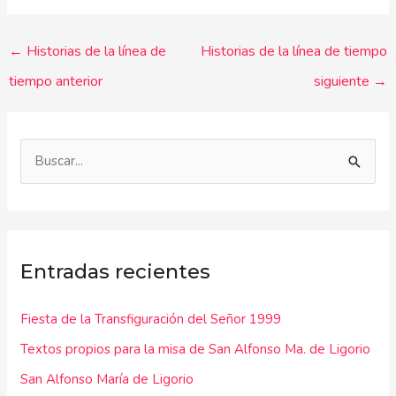
←
Historias de la línea de
Historias de la línea de tiempo
tiempo anterior
siguiente
→
B
u
s
c
Entradas recientes
a
r
Fiesta de la Transfiguración del Señor 1999
p
Textos propios para la misa de San Alfonso Ma. de Ligorio
o
r
San Alfonso María de Ligorio