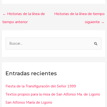
←
Historias de la línea de
Historias de la línea de tiempo
tiempo anterior
siguiente
→
B
u
s
c
Entradas recientes
a
r
Fiesta de la Transfiguración del Señor 1999
p
Textos propios para la misa de San Alfonso Ma. de Ligorio
o
r
San Alfonso María de Ligorio