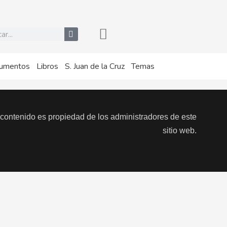
r
umentos
Libros
S. Juan de la Cruz
Temas
 contenido es propiedad de los administradores de este
sitio web.