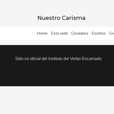
Ir
al
contenido
Nuestro Carisma
Home
Esta web
Circulares
Escritos
Co
Sitio no oficial del Instituto del Verbo Encarnado